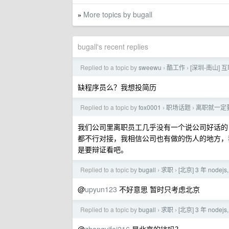
More topics by bugall
»
bugall's recent replies
Replied to a topic by
sweewu
酷工作
[深圳-南山]
›
›
缺程序员么？我想投简历
Replied to a topic by
fox0001
职场话题
离职就一定
›
›
我们公司里离职员工几乎没有一个说公司好话的
都不行对接，我相信公司也有做的伤人的地方，
是要辩证看吧。
Replied to a topic by
bugall
求职
[北京] 3 年 nodejs
›
›
@
upyun123
不好意思 暂时只考虑北京
Replied to a topic by
bugall
求职
[北京] 3 年 nodejs
›
›