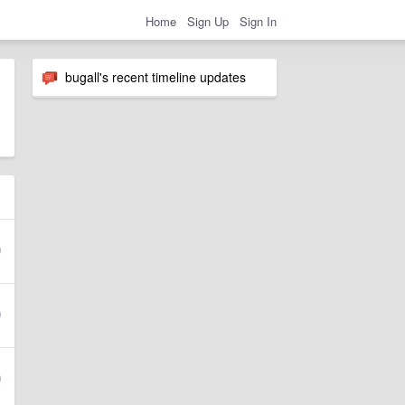
Home
Sign Up
Sign In
bugall's recent timeline updates