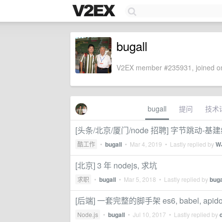
bugall
V2EX member #235931, joined on
bugall
提问
技术
[头条/北京/厦门/node 招聘] 字节跳动-基建组招
酷工作
•
bugall
•
Mar 4, 2019
• Lastly replied by
W
[北京] 3 年 nodejs, 求坑
求职
•
bugall
•
Mar 5, 2018
• Lastly replied by
buga
[后端] 一套完整的脚手架 es6, babel, apidoc
Node.js
•
bugall
•
Jul 10, 2017
• Lastly replied by