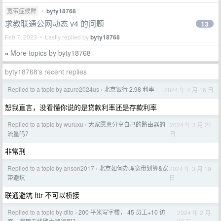
宽带症候群
•
byty18768
求教联通公网动态 v4 的问题
13
Feb 7, 2023 • Lastly replied by
byty18768
More topics by byty18768
»
byty18768's recent replies
Replied to a topic by azure2024us
北京银行 2.98 利率
2024 年 4 月 16 日
›
恕我直言，没看懂你说的是贷款利率还是存款利率
Replied to a topic by wuruxu
大家愿意分享自己的路由器的
2024 年 3 月 21
›
日
流量吗？
非常刑
Replied to a topic by anson2017
北京如何办理宽带划算&宽
2024 年 3 月 19
›
日
带避坑
联通避坑 fttr 不可以桥接
Replied to a topic by dito
200 平米写字楼， 45 员工+10 访
2024 年 2 月
›