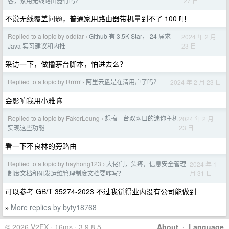
27 日
客，家用无线路由器行吗？
不说无线覆盖问题，普通家用路由器带机量到不了 100 吧
Replied to a topic by oddfar
Github 有 3.5K Star， 24 届求
2024 年 2 月
›
23 日
Java 实习建议和内推
采访一下，做撸茅台脚本，怕进去么？
Replied to a topic by Rrrrrr
阿里云盘是在清用户了吗？
2024 年 2 月 23 日
›
会影响我用小雅嘛
Replied to a topic by FakerLeung
想搞一台双网口的迷你主机
2024 年 2 月
›
23 日
实现这些功能
看一下不良林的旁路由
Replied to a topic by hayhong123
大佬们，头疼，信息安全管理
2024 年 1
›
月 31 日
制度文档和研发运维管理制度文档要咋写？
可以参考 GB/T 35274-2023 不过我觉得业内没有公司能做到
More replies by byty18768
»
© 2026 V2EX · 16ms · 3.9.8.5
About
·
Language