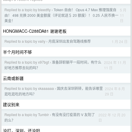
Replied to a topic by bleedfly
Token 自由！ Opus 4.7 Max 推理强度自
5 月
›
11
由！ 498 兑换 2000 美金额度（评论就送＄ 20 额度）！ 0.25 人民币换一
日
美金！
HONGMACC-C288DA81 谢谢老板
Replied to a topic by vaily
月底深圳出发自驾路线推荐
1 月 24 日
›
半个月时间不够
Replied to a topic by x97bgt
准备辞职躺平一段时间，有什么
2024 年 11 月
›
11 日
好地方推荐去玩的吗？
云南或新疆
Replied to a topic by xkaaaaaa
国庆去深圳转转，能告诉哪里
2024 年 8 月
›
29 日
逛吃逛吃的地方吗？
建议别来
Replied to a topic by Tumblr
有没有没打疫苗的 V 友阳了
2022 年 12 月 20
›
日
的么？
没打，深圳，还没阳