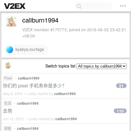
caliburn1994
V2EX member #175773, joined on 2016-06-02 23:42:21
+08:00
kyakya.icu/tags
Switch topics list
Pixel
•
caliburn1994
你们的 pixel 手机寿命是多少？
21
May 8, 2024 • Lastly replied by
caliburn1994
生活
•
caliburn1994
去势
110
Jun 12, 2022 • Lastly replied by
caliburn1994
调查
•
caliburn1994