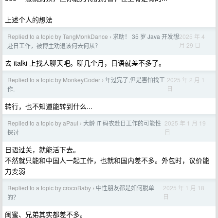
上述个人的想法
Replied to a topic by TangMonkDance
求助！ 35 岁 Java 开发想
2025 年 4
›
月 29 日
赴日工作，被博主劝退该何去何从？
去 italki 上找人聊天吧。聊几个月，日语就差不多了。
Replied to a topic by MonkeyCoder
年过完了,但是害怕找工
2025 年 2 月 1
›
日
作.
转行，也不知道能转到什么...
Replied to a topic by aPaul
大龄 IT 码农赴日工作的可能性
2025 年 1 月 19
›
日
探讨
日语过关，就能活下去。
不然就只能和中国人一起工作，也就和国内差不多。外包时，议价能
力变弱
Replied to a topic by crocoBaby
中性朋友都是如何脱单
2025 年 1 月 18
›
日
的？
闺蜜、兄弟其实都差不多。