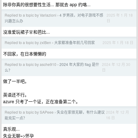
除非你真的很想要性生活... 那就去 app 约咯...
Replied to a topic by Variazioni
4 岁男孩，对电子游戏不感
2025 年 1 月 18
›
日
兴趣怎么办
没准爱玩裙子👗和芭比...
Replied to a topic by zxlBen
大家都准备年前几号回家
2025 年 1 月 18 日
›
不回家，在日本懒懒的
Replied to a topic by asche910
2024 年大家的 flag 是什
2024 年 12 月 30
›
日
么？
做了一半吧。
英语还不行。
azure 只考了一个证，正在准备第二个。
Replied to a topic by SAPeee
失业在家很无聊，有什么建议
2024 年 12 月
›
16 日
能充实一点？
真乐观...
失业无聊=>怀孕