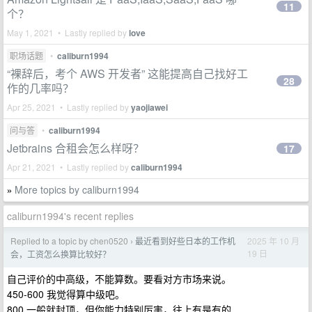
11
个？
May 1, 2021 • Lastly replied by
love
职场话题
•
caliburn1994
“裸辞后，考个 AWS 开发者” 这能提高自己找好工
28
作的几率吗？
Apr 25, 2021 • Lastly replied by
yaojiawei
问与答
•
caliburn1994
Jetbrains 合租会怎么样呀？
17
Apr 21, 2021 • Lastly replied by
caliburn1994
More topics by caliburn1994
»
caliburn1994's recent replies
Replied to a topic by chen0520
最近看到好些日本的工作机
2025 年 10 月
›
19 日
会，工资怎么换算比较好？
自己评价的中高级，不能算数。要看对方市场来说。
450-600 我觉得算中级吧。
800 一般就封顶，但你能力特别厉害，往上有是有的...