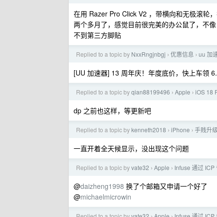
在用 Razer Pro Click V2 ，带横向和无极
两个多月了，感觉目前很完美的办公鼠了，不像 M
不到第三方脚贴
Replied to a topic by
NxxRngjnbgj
优惠信息
uu 
›
›
[UU 加速器] 13 周年庆！年度底价，快上车领 6
Replied to a topic by
qian88199496
Apple
iOS 18
›
›
dp 之前也这样，等更新吧
Replied to a topic by
kenneth2018
iPhone
手贱升级了
›
›
一直开着全天候显示，没出现这个问题
Replied to a topic by
vate32
Apple
Infuse 通过 
›
›
@
daizheng1998
换了个邮箱又申请一个好了
@
michaelmicrowin
Replied to a topic by
vate32
Apple
Infuse 通过 
›
›