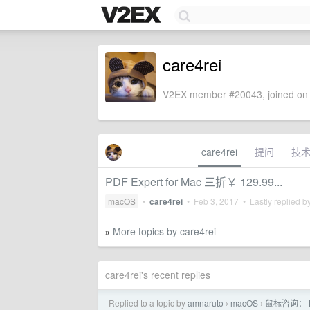
care4rei
V2EX member #20043, joined on 
care4rei
提问
技
PDF Expert for Mac 三折￥ 129.99...
macOS
•
care4rei
•
Feb 3, 2017
• Lastly replied b
More topics by care4rei
»
care4rei's recent replies
Replied to a topic by
amnaruto
macOS
鼠标咨询： Log
›
›