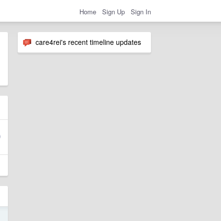
Home
Sign Up
Sign In
care4rei's recent timeline updates
5