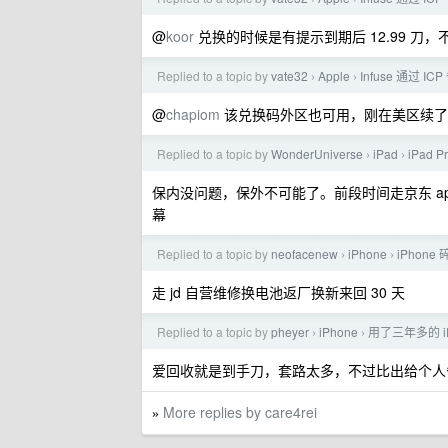
@
koor
兑换的时候是有提示到期后 12.99 刀，
Replied to a topic by
vate32
Apple
Infuse 通过 
›
›
@
chapiom
该兑换码外区也可用，刚在美区续了
Replied to a topic by
WonderUniverse
iPad
iPad
›
›
保内没问题，保外不可能了。前段时间走京东 a
幕
Replied to a topic by
neofacenew
iPhone
iPhon
›
›
走 jd 自营维修换电池返厂换新来回 30 天
Replied to a topic by
pheyer
iPhone
用了三年多的 i
›
›
爱回收就是到手刀，套路太多，不过比出给个人
More replies by care4rei
»