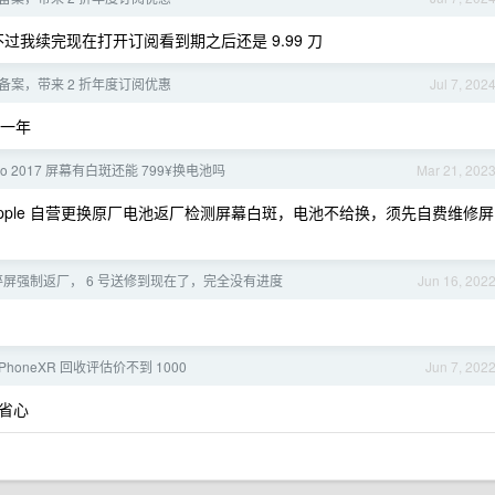
不过我续完现在打开订阅看到期之后还是 9.99 刀
ICP 备案，带来 2 折年度订阅优惠
Jul 7, 202
一年
 Pro 2017 屏幕有白斑还能 799¥换电池吗
Mar 21, 202
pple 自营更换原厂电池返厂检测屏幕白斑，电池不给换，须先自费维修屏
e 碎屏强制返厂， 6 号送修到现在了，完全没有进度
Jun 16, 202
PhoneXR 回收评估价不到 1000
Jun 7, 202
省心