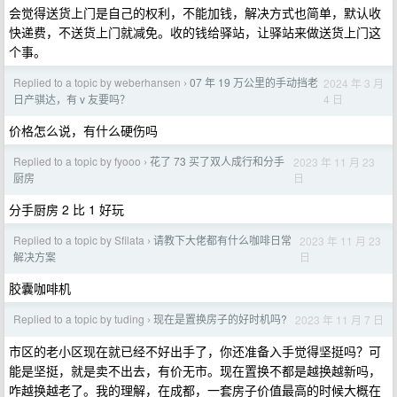
会觉得送货上门是自己的权利，不能加钱，解决方式也简单，默认收
快递费，不送货上门就减免。收的钱给驿站，让驿站来做送货上门这
个事。
Replied to a topic by weberhansen
07 年 19 万公里的手动挡老
2024 年 3 月
›
4 日
日产骐达，有 v 友要吗？
价格怎么说，有什么硬伤吗
Replied to a topic by fyooo
花了 73 买了双人成行和分手
2023 年 11 月 23
›
日
厨房
分手厨房 2 比 1 好玩
Replied to a topic by Sfilata
请教下大佬都有什么咖啡日常
2023 年 11 月 23
›
日
解决方案
胶囊咖啡机
Replied to a topic by tuding
现在是置换房子的好时机吗?
2023 年 11 月 7 日
›
市区的老小区现在就已经不好出手了，你还准备入手觉得坚挺吗？可
能是坚挺，就是卖不出去，有价无市。现在置换不都是越换越新吗，
咋越换越老了。我的理解，在成都，一套房子价值最高的时候大概在