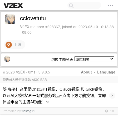
cclovetutu
V2EX member #628367, joined on 2023-05-10 16:18:38
+08:00
上海
切换主题列表
© 2026 V2EX · 8ms · 3.9.8.5
About
·
Language
顶级AI大模型镜像站-AIGC.BAR
👋 嗨咯！这里是ChatGPT镜像、Claude镜像 和 Grok镜像，
›
以及AI大模型API一站式服务站点~点击下方导航按钮，立即
体验丰富的主流AI镜像！✨
Promoted by
frostpg11
PRO