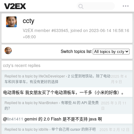
ccty
V2EX member #633945, joined on 2023-06-14 16:58:16
+08:00
Switch topics list
ccty's recent replies
Replied to a topic by lifeOsDeveloper
2 公里到地铁站，除了电动
2025 年 4
›
月 9 日
车和共享单车，有没有更好的选择
电动滑板车 我女朋友买了个电动滑板车，一千多（小米的好像）。
Replied to a topic by NianBroken
有哪些 AI 的 API 是免费
2025 年 3 月 11
›
日
的？
@
lin41411
gemini 的 2.0 Flash 是不是不支持 java 啊
Replied to a topic by idblife
举个自己用 cursor 的例子吧
2025 年 2 月 12 日
›