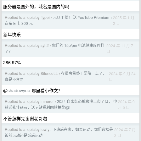
服务器是国外的，域名是国内的吗
Replied to a topic by flypei
元旦 T 楼！ 送 YouTube Premium +
2025 年 1 月
›
2 日
京东 E 卡 300 元
新年快乐
Replied to a topic by syh2
你们的 15p/pm 电池健康度咋样
2024 年 11 月 7
›
日
了？
286 97%
Replied to a topic by SilenceLL
存量房贷终于要降一点了，
2024 年 9 月 24
›
日
真是不容易
@
shadowyue
哪里看小作文？
Replied to a topic by imherer
2024 自家红心猕猴桃上市了😋， 中
2024 年 9
›
月 5 日
秋送礼佳品🧺，送 v 站福利回帖抽奖🥝！
不管怎样先谢谢老哥啦
Replied to a topic by lowly
下班后在家，如果运动，你们选择是
2024 年 7 月
›
2 日
饭前运动还是饭后运动