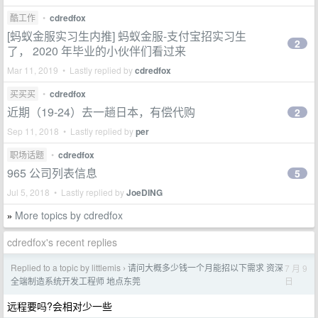
酷工作
•
cdredfox
[蚂蚁金服实习生内推] 蚂蚁金服-支付宝招实习生
2
了， 2020 年毕业的小伙伴们看过来
Mar 11, 2019 • Lastly replied by
cdredfox
买买买
•
cdredfox
近期（19-24）去一趟日本，有偿代购
2
Sep 11, 2018 • Lastly replied by
per
职场话题
•
cdredfox
965 公司列表信息
5
Jul 5, 2018 • Lastly replied by
JoeDING
More topics by cdredfox
»
cdredfox's recent replies
Replied to a topic by littlemis
请问大概多少钱一个月能招以下需求 资深
7 月 9
›
日
全端制造系统开发工程师 地点东莞
远程要吗?会相对少一些