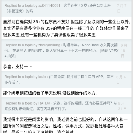
Replied to a topic by xx841140091
这里还有 40 岁+还在公司上班
7 月 7
›
日
（非管理岗）的吗
虽然现在确实对 35+的程序员不友好,但是除了互联网的一些企业以外,
其实还是有很多企业有 35+的程序员在一线工作的.自媒体炒作带来了
很多焦虑,还有一些机构为了卖课也贩卖了很多焦虑.
Replied to a topic by zhouyanliang
时隔半年， NocoBase 收入再次翻
6 月
›
16
倍。 在满屏 AI 的氛围中，跟大家分享一下不太一样的经历。 [感谢 V2EX
日
+ 抽奖]
恭喜，支持一下
Replied to a topic by lauix
(目前免费) 我打磨了快半年的 APP，差不
6 月 4
›
日
多齐活了。
那个绑定到按纽的看了半天说明,没找到操作的地方.
Replied to a topic by RAHJK
求救，这样的婚姻，还有必要坚持吗？从
5 月
›
31 日
来没有对谁倾诉过，实在内耗得不行了。
我觉得主要还是闺蜜的影响，我老婆之前也挺好的，自从这两年和一
些所谓的闺蜜走得近之后，性格，做事方式，家庭相处等各种大变
样，最近二年陷入了冷战期，凑合着过。