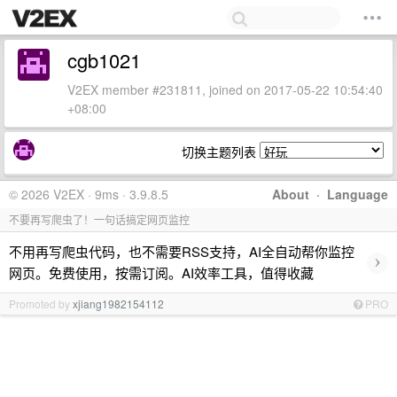
cgb1021
V2EX member #231811, joined on 2017-05-22 10:54:40
+08:00
切换主题列表
© 2026 V2EX · 9ms · 3.9.8.5
About
·
Language
不要再写爬虫了！一句话搞定网页监控
不用再写爬虫代码，也不需要RSS支持，AI全自动帮你监控
›
网页。免费使用，按需订阅。AI效率工具，值得收藏
Promoted by
xjiang1982154112
PRO