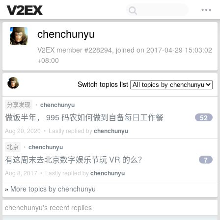
chenchunyu
V2EX member #228294, joined on 2017-04-29 15:03:02
+08:00
Switch topics list
分享发现
•
chenchunyu
做饭半年， 995 码农如何做到自备每日工作餐
52
Aug 20, 2020 • Lastly replied by
chenchunyu
北京
•
chenchunyu
有这周末去北京数字娱乐节玩 VR 的么？
7
Aug 8, 2017 • Lastly replied by
chenchunyu
More topics by chenchunyu
»
chenchunyu's recent replies