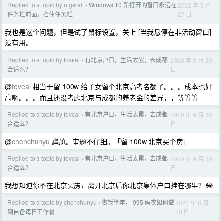
Replied to a topic by ntgeralt
Windows 10 新打开的窗口永远在
2022 年 3 月
›
27 日
任务栏前面，挡住任务栏
我也是这个问题，但是试了鼠标设置，关上 [当我悬停在非活动窗口]
没有用。
Replied to a topic by foveal
有北京户口，生活太累，去成都
2020 年 9 月 30
›
日
合适么？
@
foveal
相当于留 100w 给子女留个北京高考名额了。。。成本也好
高啊。。。而且还没考虑北京与成都的养老金的差异，，等等等
Replied to a topic by foveal
有北京户口，生活太累，去成都
2020 年 9 月 30
›
日
合适么？
@
chenchunyu
尴尬。审题不仔细。「留 100w 北京买个房」
Replied to a topic by foveal
有北京户口，生活太累，去成都
2020 年 9 月 30
›
日
合适么？
我想知道你不在北京买房，离开北京后你北京集体户口挂在哪里？😂
Replied to a topic by chenchunyu
做饭半年， 995 码农如何做
2020 年 8 月
›
20 日
到自备每日工作餐