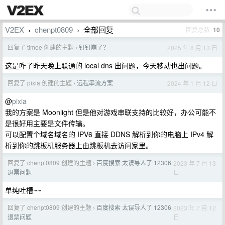
V2EX
chenpt0809
全部回复
回复总数
10
›
›
回复了 timee 创建的主题
钉钉崩了？
2025 年 8 月 13 日
›
这是咋了昨天晚上联通的 local dns 出问题，今天移动也出问题。
回复了 pixia 创建的主题
远程串流方案
2024 年 1 月 12 日
›
@
pixia
我的方案是 Moonlight 但是他对游戏串联支持的比较好，办公可能不
是很好用主要是文件传输。
可以配置个域名域名的 IPV6 直接 DDNS 解析到你的电脑上 IPv4 解
析到你的跳板机服务器上由跳板机去访问家里。
回复了 chenpt0809 创建的主题
百度搜索 太误导人了 12306
2023 年 7 月 13
›
日
退票问题
单纯吐槽~~
回复了 chenpt0809 创建的主题
百度搜索 太误导人了 12306
2023 年 7 月 12
›
日
退票问题