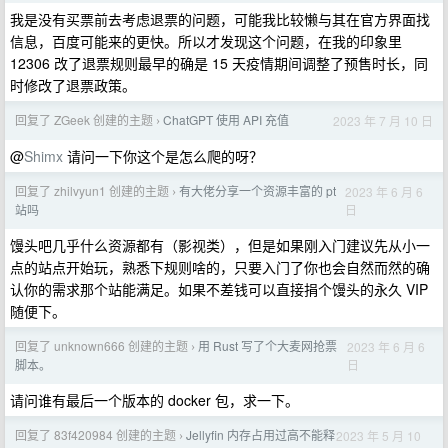
我是没有买票前去考虑退票的问题，可能我比较懒与其在官方界面找
信息，百度可能来的更快。所以才发现这个问题，在我的印象里
12306 改了退票规则最早的确是 15 天疫情期间调整了预售时长，同
时修改了退票政策。
回复了 ZGeek 创建的主题
ChatGPT 使用 API 充值
2023 年 7 月 10 日
›
@
Shimx
请问一下你这个是怎么爬的呀？
回复了 zhilvyun1 创建的主题
有大佬分享一个资源丰富的 pt
2023 年 6 月 6
›
日
站吗
馒头吧几乎什么资源都有（影视类），但是如果刚入门建议先从小一
点的站点开始玩，熟悉下规则啥的，只要入门了你也会自然而然的确
认你的需求那个站能满足。如果不差钱可以直接捐个馒头的永久 VIP
随便下。
回复了 unknown666 创建的主题
用 Rust 写了个大麦网抢票
2023 年 6 月 6
›
日
脚本。
请问谁有最后一个版本的 docker 包，求一下。
回复了 83f420984 创建的主题
Jellyfin 内存占用过高不能释
2023 年 5 月 10
›