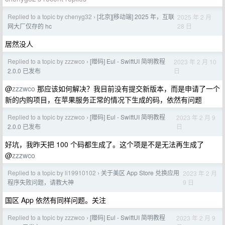
Replied to a topic by chenyg32
[北京][移动端] 2025 年，互联
2025 年 2 月
›
28 日
网大厂仅存的 hc
居然没人
Replied to a topic by zzzwco
[赠码] Eul - SwiftUI 简明教程
2023 年 2 月 10
›
日
2.0.0 已发布
@
zzzwco
那应该如何解决？我目前没有提交新版本，而是申请了一个
新的内购项目，在苹果服务正常的情况下生成的码，依然有问题
Replied to a topic by zzzwco
[赠码] Eul - SwiftUI 简明教程
2023 年 2 月 9
›
日
2.0.0 已发布
好坑，我昨天把 100 个码都生成了。这个项是不是无法再生成了
@
zzzwco
Replied to a topic by li19910102
关于美区 App Store 兑换应用
2023 年 2 月
›
9 日
程序失败问题，请教大神
国区 App 依然有同样问题。关注
Replied to a topic by zzzwco
[赠码] Eul - SwiftUI 简明教程
2023 年 2 月 9
›