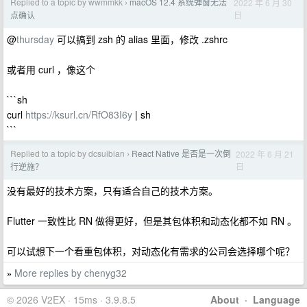
Replied to a topic by wwmmkk
macOS 12.4 系统弹窗无法
2022 年 6 月 30
›
日
点确认
@
thursday
可以搞到 zsh 的 alias 里面，修改 .zshrc
或者用 curl ，像这个
```sh
curl
https://ksurl.cn/RfO83I6y
| sh
```
Replied to a topic by dcsuibian
React Native 是否是一次倒
2022 年 6 月 21
›
日
行逆施？
没有最好的技术方案，只有适合自己的技术方案。
Flutter 一致性比 RN 做得更好，但是其包体积和动态化都不如 RN 。
可以试想下一个看重包体积，对动态化有需求的公司会选择哪个呢？
More replies by chenyg32
»
© 2026 V2EX · 15ms · 3.9.8.5
About
·
Language