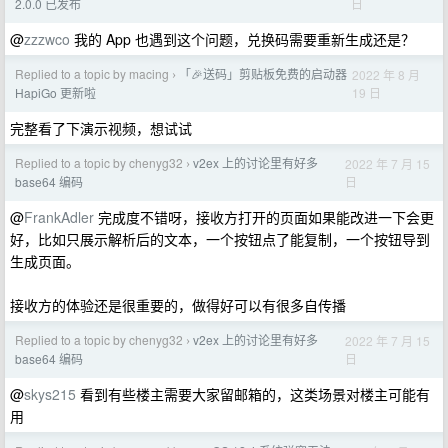
日
2.0.0 已发布
@
zzzwco
我的 App 也遇到这个问题，兑换码需要重新生成还是？
Replied to a topic by macing
「🎉送码」剪贴板免费的启动器
2022 年 8 月
›
19 日
HapiGo 更新啦
完整看了下演示视频，想试试
Replied to a topic by chenyg32
v2ex 上的讨论里有好多
2022 年 7 月 15
›
日
base64 编码
@
FrankAdler
完成度不错呀，接收方打开的页面如果能改进一下会更
好，比如只展示解析后的文本，一个按钮点了能复制，一个按钮导到
生成页面。
接收方的体验还是很重要的，做得好可以有很多自传播
Replied to a topic by chenyg32
v2ex 上的讨论里有好多
2022 年 7 月 15
›
日
base64 编码
@
skys215
看到有些楼主需要大家留邮箱的，这类场景对楼主可能有
用