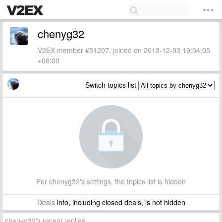
chenyg32
V2EX member #51207, joined on 2013-12-03 19:04:05
+08:00
Switch topics list
Per chenyg32's settings, the topics list is hidden
Deals
info, including closed deals, is not hidden
chenyg32's recent replies