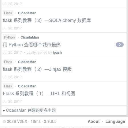
Jul 20, 2017
Flask
•
CicadaMan
flask 系列教程（ 3）—SQLAlchemy 数据库
Jul 20, 2017
Python
•
CicadaMan
用 Python 查看哪个城市最热
2
Jul 20, 2017 • Lastly replied by
jpush
Flask
•
CicadaMan
flask 系列教程（ 2）—Jinja2 模版
Jul 20, 2017
Flask
•
CicadaMan
Flask 系列教程（ 1）—URL 和视图
Jul 20, 2017
CicadaMan 创建的更多主题
»
© 2026 V2EX · 18ms · 3.9.8.5
About
·
Language