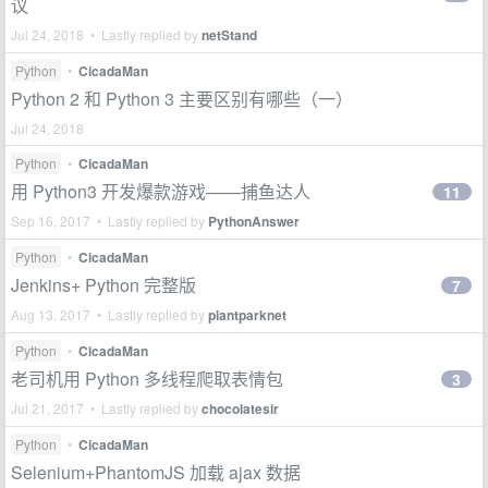
议
Jul 24, 2018 • Lastly replied by
netStand
Python
•
CicadaMan
Python 2 和 Python 3 主要区别有哪些（一）
Jul 24, 2018
Python
•
CicadaMan
用 Python3 开发爆款游戏——捕鱼达人
11
Sep 16, 2017 • Lastly replied by
PythonAnswer
Python
•
CicadaMan
Jenkins+ Python 完整版
7
Aug 13, 2017 • Lastly replied by
plantparknet
Python
•
CicadaMan
老司机用 Python 多线程爬取表情包
3
Jul 21, 2017 • Lastly replied by
chocolatesir
Python
•
CicadaMan
Selenium+PhantomJS 加载 ajax 数据