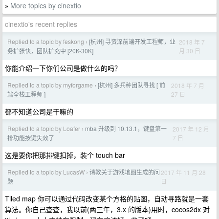
More topics by cinextio
»
cinextio's recent replies
Replied to a topic by feskong
[杭州] 寻资深前端开发工程师，业
2018 年 7
›
月 30 日
务扩张快，团队扩充中 [20K-30K]
你能介绍一下你们公司是做什么的吗？
Replied to a topic by myforgame
[杭州] 多兵种团队寻找 [ 前
2018 年 7 月
›
27 日
端全栈工程师 ]
都不知道公司是干嘛的
Replied to a topic by Loafer
mba 升级到 10.13.1，键盘第一
2017 年 12 月
›
7 日
排功能按键失效了
这是要你把那排键扣掉，装个 touch bar
Replied to a topic by LucasW
请教关于游戏地图生成的问
2017 年 11 月 28
›
日
题
Tiled map 你可以通过代码改变某个方格的贴图，自动寻路就是一套
算法。你自己查查，我以前(两三年，3.x 的版本)用时，cocos2dx 对