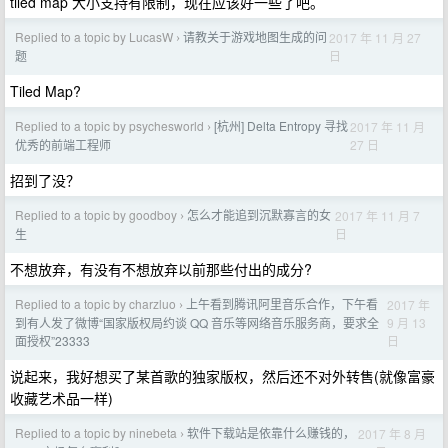
tiled map 大小支持有限制，现在应该好一些了吧。
Replied to a topic by LucasW
请教关于游戏地图生成的问
2017 年 11 月 27
›
日
题
Tiled Map?
Replied to a topic by psychesworld
[杭州] Delta Entropy 寻找
2017 年 11 月
›
27 日
优秀的前端工程师
招到了没？
Replied to a topic by goodboy
怎么才能追到沉默寡言的女
2017 年 11 月 7
›
日
生
不想放弃，有没有不想放弃以前那些付出的成分?
Replied to a topic by charzluo
上午看到腾讯阿里音乐合作，下午看
2017 年
›
9 月 13
到有人发了微博“国家版权局约谈 QQ 音乐等网络音乐服务商，要求全
日
面授权”23333
说起来，我好想买了某首歌的独家版权，然后还不对外转售(就像富豪
收藏艺术品一样)
Replied to a topic by ninebeta
软件下载站是依靠什么赚钱的，
2017 年 8 月
›