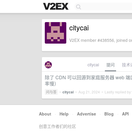
citycai
V2EX member #438556, joined on
citycai
提问
技术
除了 CDN 可以回源到家庭服务器 web
率慢）
问与答
•
citycai
•
Aug 21, 2024
• Lastly replied by
About
·
Help
·
Advertise
·
Blog
·
API
创意工作者们的社区