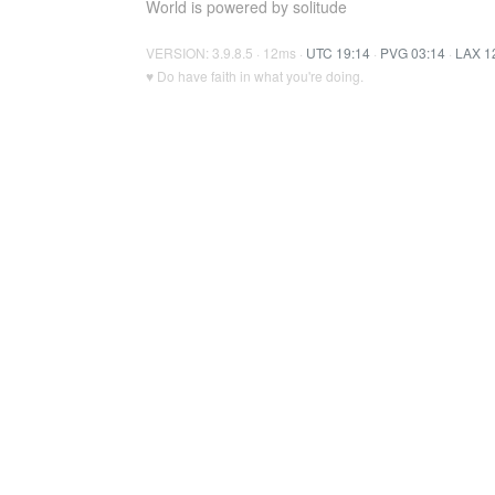
World is powered by solitude
VERSION: 3.9.8.5 · 12ms ·
UTC 19:14
·
PVG 03:14
·
LAX 1
♥ Do have faith in what you're doing.