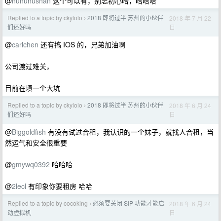
@
huhuhushan
这个可以有，别忘初心哈，哈哈哈
Replied to a topic by ckylolo
2018 即将过半 苏州的小伙伴
2018 年 7 月 22
›
日
们还好吗
@
carlchen
还有搞 IOS 的，兄弟加油啊
公司渡过难关，
目前在填一个大坑
Replied to a topic by ckylolo
2018 即将过半 苏州的小伙伴
2018 年 6 月 24
›
日
们还好吗
@
Biggoldfish
有没有试过合租，我认识的一个妹子，就找人合租，当
然运气和安全很重要
@
gmywq0392
哈哈哈
@
2lecl
有印象你要租房 哈哈
Replied to a topic by cocoking
必须要关闭 SIP 功能才能启
2018 年 6 月 24
›
日
动虚拟机