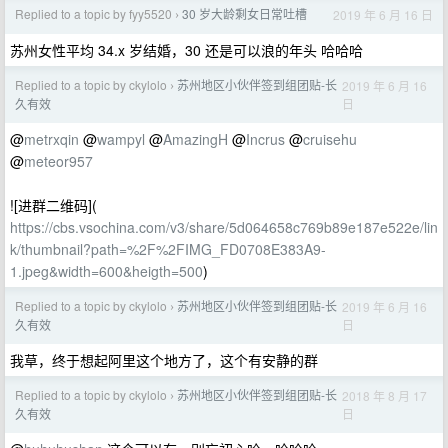
Replied to a topic by fyy5520
30 岁大龄剩女日常吐槽
2019 年 6 月 16 日
›
苏州女性平均 34.x 岁结婚，30 还是可以浪的年头 哈哈哈
Replied to a topic by ckylolo
苏州地区小伙伴签到组团贴-长
2019 年 6 月 16
›
日
久有效
@
metrxqin
@
wampyl
@
AmazingH
@
Incrus
@
cruisehu
@
meteor957
![进群二维码](
https://cbs.vsochina.com/v3/share/5d064658c769b89e187e522e/lin
k/thumbnail?path=%2F%2FIMG_FD0708E383A9-
1.jpeg&width=600&heigth=500
)
Replied to a topic by ckylolo
苏州地区小伙伴签到组团贴-长
2019 年 6 月 16
›
日
久有效
我草，终于想起阿里这个地方了，这个有安静的群
Replied to a topic by ckylolo
苏州地区小伙伴签到组团贴-长
2018 年 8 月 17
›
日
久有效