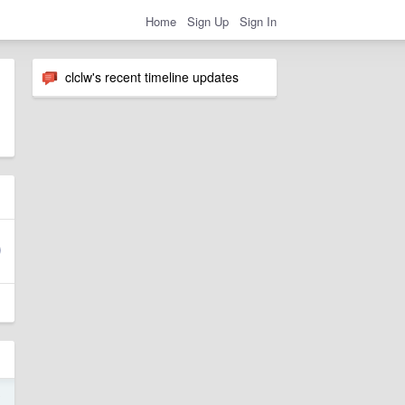
Home
Sign Up
Sign In
clclw's recent timeline updates
9