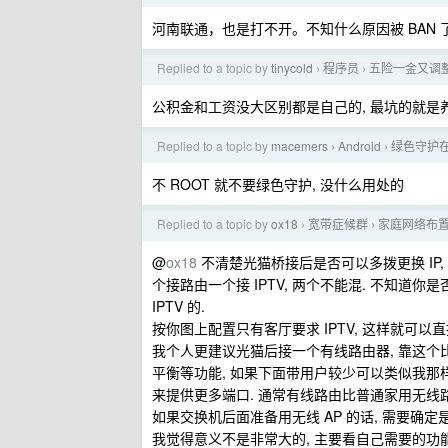
河南联通，也是打不开。不知什么原因被 BAN 
Replied to a topic by
tinycold
程序员
五险一金又调
›
›
公积金和工资没大区别都是自己的, 最坑的就是
Replied to a topic by
macemers
Android
绿色守护在 
›
›
不 ROOT 就不要绿色守护, 没什么用处的
Replied to a topic by
ox18
宽带症候群
家庭网络布置
›
›
@
ox18
不清楚光猫桥接后是否可以多拨更换 IP
个接路由一个接 IPTV, 两个不能混. 不知道你是否
IPTV 的.
按你图上配置只有客厅要求 IPTV, 这样就可
我个人更建议光猫后接一个有线路由器, 靠这
平衡等功能, 如果下面带用户较少可以类似我那样
来提供更多端口. 通常有线路由比普通家用无线
如果交换机后面准备用无线 AP 的话, 需要确定是否
我觉得意义不是非常大的, 主要看自己需要的功能如 