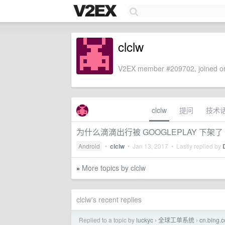
clclw
V2EX member #209702, joined on
clclw
提问
技术
为什么滴滴出行被 GOOGLEPLAY 下架了
Android
•
clclw
•
Jan 13, 2017
• Lastly replied by
More topics by clclw
»
clclw's recent replies
Replied to a topic by
luckyc
全球工单系统
cn.bing.c
›
›