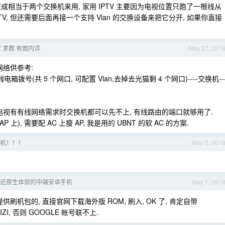
成相当于两个交换机来用, 家用 IPTV 主要因为电视位置只跑了一根线从
TV, 但还需要后面再接一个支持 Vlan 的交换设备来把它分开, 如果你直接
 求教 有图内详
May 27, 201
网络供参考:
箱拨号(共 5 个网口, 可配置 Vlan,去掉去光猫剩 4 个网口)----交换机--
电视有有线网络需求时交换机都可以先不上, 有线路由的端口就够用了.
), 需要配 AC 上瘦 AP, 我是用的 UBNT 的软 AC 的方案.
机！！！
May 5, 201
近原生体验的中端安卓手机
May 1, 201
机包的, 直接官网下载海外版 ROM, 刷入, OK 了, 肯定自带
I, 否则 GOOGLE 帐号联不上.