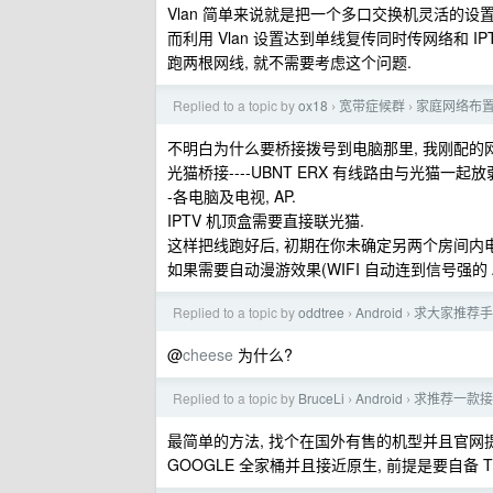
Vlan 简单来说就是把一个多口交换机灵活的设置
而利用 Vlan 设置达到单线复传同时传网络和 IP
跑两根网线, 就不需要考虑这个问题.
Replied to a topic by
ox18
宽带症候群
家庭网络布置
›
›
不明白为什么要桥接拨号到电脑那里, 我刚配的
光猫桥接----UBNT ERX 有线路由与光猫一起放弱电
-各电脑及电视, AP.
IPTV 机顶盒需要直接联光猫.
这样把线跑好后, 初期在你未确定另两个房间内
如果需要自动漫游效果(WIFI 自动连到信号强的 AP 上
Replied to a topic by
oddtree
Android
求大家推荐手
›
›
@
cheese
为什么?
Replied to a topic by
BruceLi
Android
求推荐一款接
›
›
最简单的方法, 找个在国外有售的机型并且官网提供刷
GOOGLE 全家桶并且接近原生, 前提是要自备 TIZ