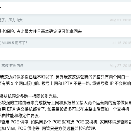
了
整了，压力山大
Aug 31, 201
养老保险, 占比最大并且基本确定没可能拿回来
MIUI9.5 用不了？
Jul 15, 201
 求教 有图内详
May 27, 201
, 我这边好像多拨已经不可以了, 另外我这这运营商的光猫只有两个网口一
有第 3 个网口接电脑. 拨号上网和 IPTV 不是一路, 重拨号换 IP 不会影响
以直接从机顶盒多跑一根网线到光猫.
个比较强的主路由器来完成拨号上网和多拨甚至接入两个运营商的宽带做负
用 ERX 连交换机都省了, 如果带设备多可以在主路由后面加一个交换机
路由性能和稳定性要强.
用 POE 供电, 如果用多个 POE 就可选 POE 交换机, 家用环境是否网
Vlan, POE 供电等, 网管只是方便远程监控和管理.