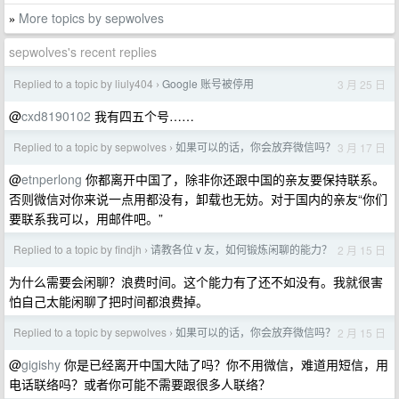
More topics by sepwolves
»
sepwolves's recent replies
Replied to a topic by liuly404
Google 账号被停用
3 月 25 日
›
@
cxd8190102
我有四五个号……
Replied to a topic by sepwolves
如果可以的话，你会放弃微信吗？
3 月 17 日
›
@
etnperlong
你都离开中国了，除非你还跟中国的亲友要保持联系。
否则微信对你来说一点用都没有，卸载也无妨。对于国内的亲友“你们
要联系我可以，用邮件吧。”
Replied to a topic by findjh
请教各位 v 友，如何锻炼闲聊的能力？
2 月 15 日
›
为什么需要会闲聊？浪费时间。这个能力有了还不如没有。我就很害
怕自己太能闲聊了把时间都浪费掉。
Replied to a topic by sepwolves
如果可以的话，你会放弃微信吗？
2 月 15 日
›
@
gigishy
你是已经离开中国大陆了吗？你不用微信，难道用短信，用
电话联络吗？或者你可能不需要跟很多人联络？