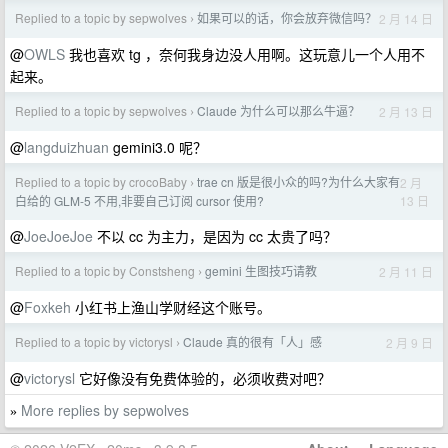
Replied to a topic by sepwolves
如果可以的话，你会放弃微信吗？
2 月 14 日
›
@
OWLS
我也喜欢 tg ，奈何我身边没人用啊。这玩意儿一个人用不
起来。
Replied to a topic by sepwolves
Claude 为什么可以那么牛逼？
2 月 13 日
›
@
langduizhuan
gemini3.0 呢？
Replied to a topic by crocoBaby
trae cn 版是很小众的吗?为什么大家有
2 月
›
13 日
白给的 GLM-5 不用,非要自己订阅 cursor 使用?
@
JoeJoeJoe
不以 cc 为主力，是因为 cc 太贵了吗？
Replied to a topic by Constsheng
gemini 生图技巧请教
2 月 11 日
›
@
Foxkeh
小红书上渔山学财经这个账号。
Replied to a topic by victorysl
Claude 真的很有「人」感
2 月 9 日
›
@
victorysl
它好像没有免费体验的，必须收费对吧？
More replies by sepwolves
»