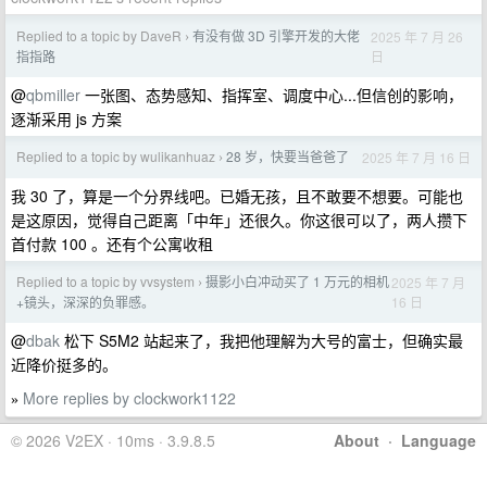
Replied to a topic by DaveR
有没有做 3D 引擎开发的大佬
2025 年 7 月 26
›
日
指指路
@
qbmiller
一张图、态势感知、指挥室、调度中心...但信创的影响，
逐渐采用 js 方案
Replied to a topic by wulikanhuaz
28 岁，快要当爸爸了
2025 年 7 月 16 日
›
我 30 了，算是一个分界线吧。已婚无孩，且不敢要不想要。可能也
是这原因，觉得自己距离「中年」还很久。你这很可以了，两人攒下
首付款 100 。还有个公寓收租
Replied to a topic by vvsystem
摄影小白冲动买了 1 万元的相机
2025 年 7 月
›
16 日
+镜头，深深的负罪感。
@
dbak
松下 S5M2 站起来了，我把他理解为大号的富士，但确实最
近降价挺多的。
More replies by clockwork1122
»
© 2026 V2EX · 10ms · 3.9.8.5
About
·
Language