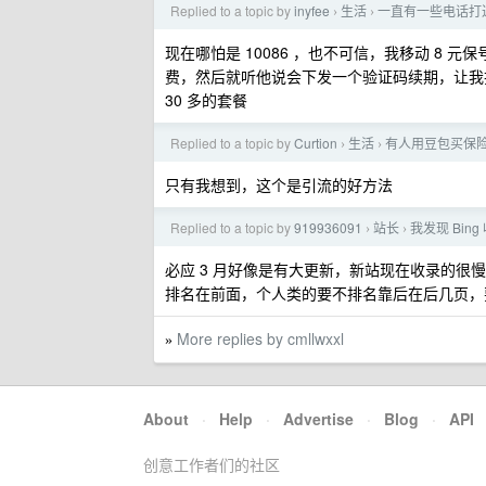
Replied to a topic by
inyfee
生活
一直有一些电话打
›
›
现在哪怕是 10086 ，也不可信，我移动 8
费，然后就听他说会下发一个验证码续期，让我
30 多的套餐
Replied to a topic by
Curtion
生活
有人用豆包买保
›
›
只有我想到，这个是引流的好方法
Replied to a topic by
919936091
站长
我发现 Bing
›
›
必应 3 月好像是有大更新，新站现在收录的
排名在前面，个人类的要不排名靠后在后几页，
More replies by cmllwxxl
»
About
·
Help
·
Advertise
·
Blog
·
API
创意工作者们的社区