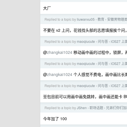
大厂
Replied to a topic by
liuwanxu05
教育
安徽男物理类总
›
›
不要在 v2 上问，花钱找头部的志愿填报挨个问，
Replied to a topic by
maoqiucute
问与答
iOS27
›
›
@
zhangkai1024
移动画中画的过程中，锁屏，
Replied to a topic by
maoqiucute
问与答
iOS27
›
›
@
zhangkai1024
个人感觉不费电，画中画比长
Replied to a topic by
maoqiucute
问与答
iOS27
›
›
豆包目前可以用画中画免跳转，画中画还能卡 B
Replied to a topic by
JShen
职场话题
兄弟们你们加
›
›
今年加了 100