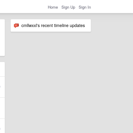
Home
Sign Up
Sign In
cmllwxxl's recent timeline updates