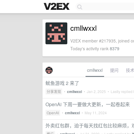
cmllwxxl
V2EX member #217935, joined on
Today's activity rank
8379
cmllwxxl
提问
技
鱿鱼游戏 2 来了
分享发现
•
cmllwxxl
•
Jan 2, 2025
• Lastly replied
OpenAi 下周一要做大更新，一起卷起来
OpenAI
•
cmllwxxl
•
May 11, 2024
外卖红包群，迫于每天找红包比较麻烦，欢
推广
•
•
Jul 21, 2020
• Lastly replied by