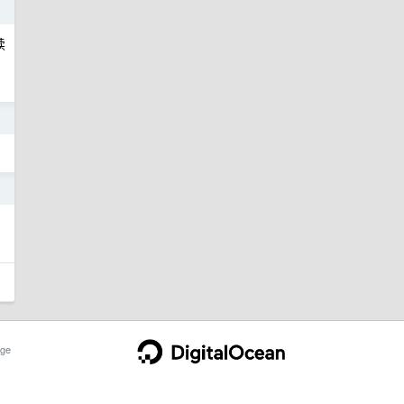
0
续
1
7
ge