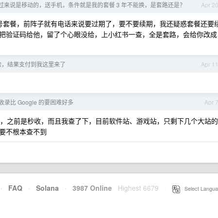
过来说是移动的，送手机，条件就是我的套餐 3 年不能换，是套路还是？
Apr 2
 元保号套餐，前阵子就有电话来说要过期了，要不要续期，我还疑惑套餐还要
把验证码给他，留了个心眼没给，上小红书一查，全是套路，会给你改成
险，结果支付到我这里来了
Apr 1
 收录比 Google 的要困难好多
Apr 
很慢，之前是秒收，而且我查了下，目前软件站、游戏站，只剩下几个大站的
要不根本查不到
·
FAQ
·
Solana
·
3987 Online
Highest 6679
·
Select Langua