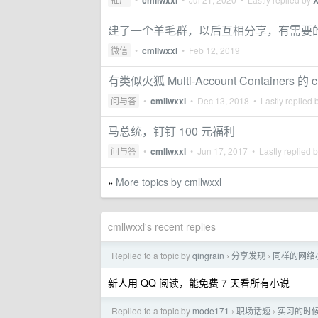
cmllwxxl
建了一个羊毛群，以后互相分享，有需要
微信
•
cmllwxxl
•
Feb 12, 2019
有类似火狐 Multi-Account Containers 的
问与答
•
cmllwxxl
•
Dec 13, 2018
• Lastly replied 
马总统，钉钉 100 元福利
问与答
•
cmllwxxl
•
Jun 17, 2017
• Lastly replied 
More topics by cmllwxxl
»
cmllwxxl's recent replies
Replied to a topic by
qingrain
分享发现
同样的网络
›
›
新人用 QQ 阅读，能免费 7 天看所有小说
Replied to a topic by
mode171
职场话题
实习的时
›
›