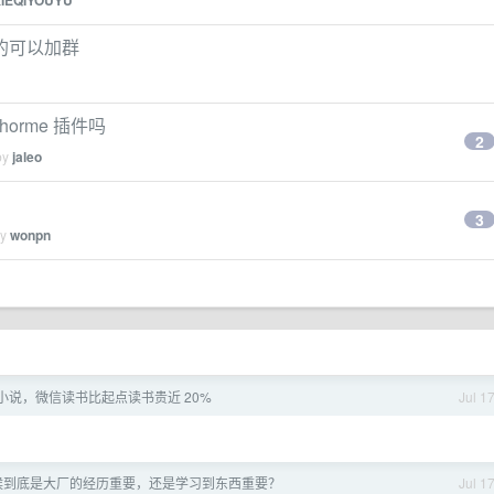
XIEQIYOUYU
的可以加群
 chorme 插件吗
2
by
jaleo
3
by
wonpn
小说，微信读书比起点读书贵近 20%
Jul 1
候到底是大厂的经历重要，还是学习到东西重要？
Jul 1