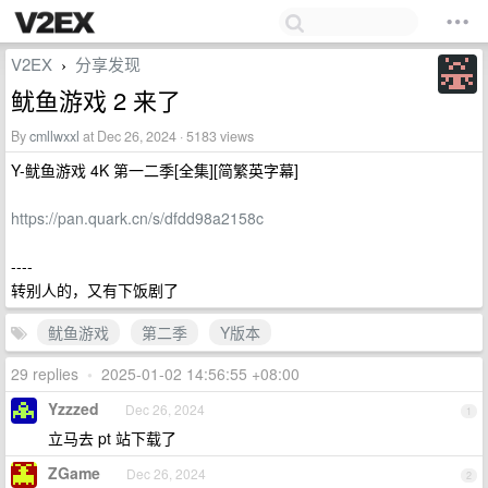
V2EX
分享发现
›
鱿鱼游戏 2 来了
By
cmllwxxl
at Dec 26, 2024 · 5183 views
Y-鱿鱼游戏 4K 第一二季[全集][简繁英字幕]
https://pan.quark.cn/s/dfdd98a2158c
----
转别人的，又有下饭剧了
鱿鱼游戏
第二季
Y版本
29 replies
•
2025-01-02 14:56:55 +08:00
Yzzzed
Dec 26, 2024
1
立马去 pt 站下载了
ZGame
Dec 26, 2024
2