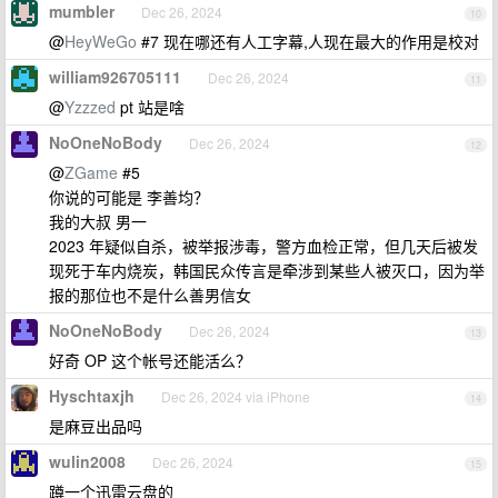
mumbler
Dec 26, 2024
10
@
HeyWeGo
#7 现在哪还有人工字幕,人现在最大的作用是校对
william926705111
Dec 26, 2024
11
@
Yzzzed
pt 站是啥
NoOneNoBody
Dec 26, 2024
12
@
ZGame
#5
你说的可能是 李善均？
我的大叔 男一
2023 年疑似自杀，被举报涉毒，警方血检正常，但几天后被发
现死于车内烧炭，韩国民众传言是牵涉到某些人被灭口，因为举
报的那位也不是什么善男信女
NoOneNoBody
Dec 26, 2024
13
好奇 OP 这个帐号还能活么？
Hyschtaxjh
Dec 26, 2024 via iPhone
14
是麻豆出品吗
wulin2008
Dec 26, 2024
15
蹲一个迅雷云盘的