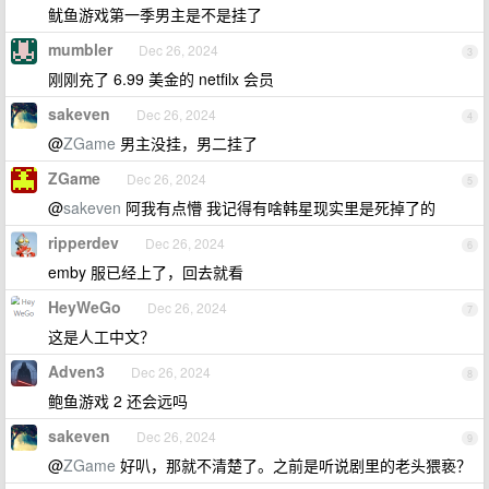
鱿鱼游戏第一季男主是不是挂了
mumbler
Dec 26, 2024
3
刚刚充了 6.99 美金的 netfilx 会员
sakeven
Dec 26, 2024
4
@
ZGame
男主没挂，男二挂了
ZGame
Dec 26, 2024
5
@
sakeven
阿我有点懵 我记得有啥韩星现实里是死掉了的
ripperdev
Dec 26, 2024
6
emby 服已经上了，回去就看
HeyWeGo
Dec 26, 2024
7
这是人工中文？
Adven3
Dec 26, 2024
8
鲍鱼游戏 2 还会远吗
sakeven
Dec 26, 2024
9
@
ZGame
好叭，那就不清楚了。之前是听说剧里的老头猥亵？