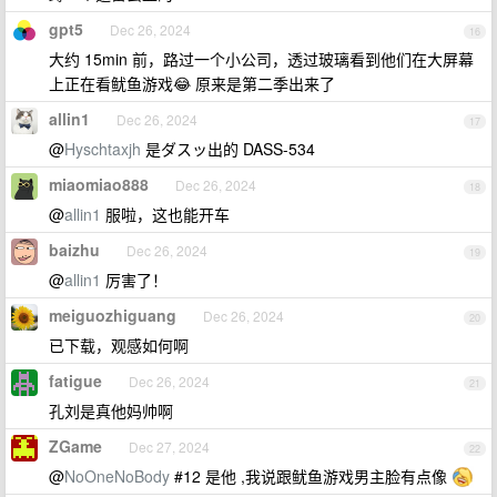
gpt5
Dec 26, 2024
16
大约 15min 前，路过一个小公司，透过玻璃看到他们在大屏幕
上正在看鱿鱼游戏😂 原来是第二季出来了
allin1
Dec 26, 2024
17
@
Hyschtaxjh
是ダスッ出的 DASS-534
miaomiao888
Dec 26, 2024
18
@
allin1
服啦，这也能开车
baizhu
Dec 26, 2024
19
@
allin1
厉害了！
meiguozhiguang
Dec 26, 2024
20
已下载，观感如何啊
fatigue
Dec 26, 2024
21
孔刘是真他妈帅啊
ZGame
Dec 27, 2024
22
@
NoOneNoBody
#12 是他 ,我说跟鱿鱼游戏男主脸有点像