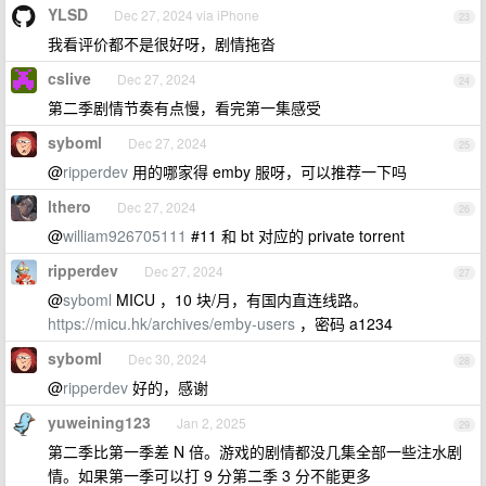
YLSD
Dec 27, 2024 via iPhone
23
我看评价都不是很好呀，剧情拖沓
cslive
Dec 27, 2024
24
第二季剧情节奏有点慢，看完第一集感受
syboml
Dec 27, 2024
25
@
ripperdev
用的哪家得 emby 服呀，可以推荐一下吗
lthero
Dec 27, 2024
26
@
william926705111
#11 和 bt 对应的 private torrent
ripperdev
Dec 27, 2024
27
@
syboml
MICU ，10 块/月，有国内直连线路。
https://micu.hk/archives/emby-users
，密码 a1234
syboml
Dec 30, 2024
28
@
ripperdev
好的，感谢
yuweining123
Jan 2, 2025
29
第二季比第一季差 N 倍。游戏的剧情都没几集全部一些注水剧
情。如果第一季可以打 9 分第二季 3 分不能更多