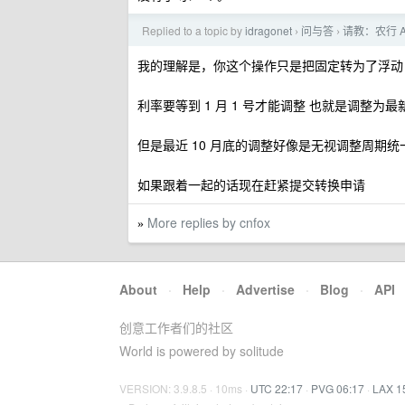
Replied to a topic by
idragonet
问与答
请教：农行 
›
›
我的理解是，你这个操作只是把固定转为了浮动
利率要等到 1 月 1 号才能调整 也就是调整为最新的
但是最近 10 月底的调整好像是无视调整周期
如果跟着一起的话现在赶紧提交转换申请
More replies by cnfox
»
About
·
Help
·
Advertise
·
Blog
·
API
创意工作者们的社区
World is powered by solitude
VERSION: 3.9.8.5 · 10ms ·
UTC 22:17
·
PVG 06:17
·
LAX 1