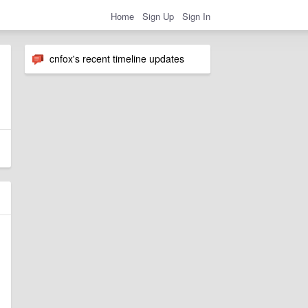
Home
Sign Up
Sign In
cnfox's recent timeline updates