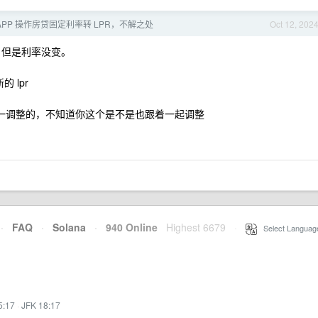
APP 操作房贷固定利率转 LPR，不解之处
Oct 12, 202
 但是利率没变。
 lpr
统一调整的，不知道你这个是不是也跟着一起调整
·
FAQ
·
Solana
·
940 Online
Highest 6679
·
Select Languag
5:17
·
JFK 18:17