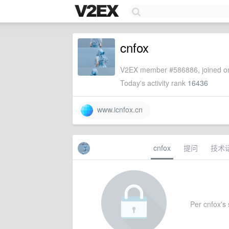
cnfox
V2EX member #586886, joined on
Today's activity rank
16436
www.icnfox.cn
cnfox
提问
技术
Per cnfox's s