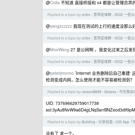
@
Colla
不知道 直接桥接和 v4 都是让管理员弄
Replied to a topic by
cnfox
宽带症候群
0532 一些
›
›
@
yangzzzzzz
我现在测试的上行的速度没那么好
Replied to a topic by
cnfox
宽带症候群
0532 一些
›
›
@
MoeWang
27 是公网啊 ，我变化过来之后发
Replied to a topic by
cnfox
宽带症候群
0532 一些
›
›
@
peterjimomo
’Internet 业务删除后自己重
检测变成内网，怎么使用才能不容易被检测到？
Replied to a topic by
carson8899
Solana
今天我会来
›
›
UID: 737696629759017738
sol:3yAu8NvW9a6D4gLNqSsrrBNZeod3dif9pM
Replied to a topic by
Building
分享创造
iOS Ap
›
›
没有了 求一个。