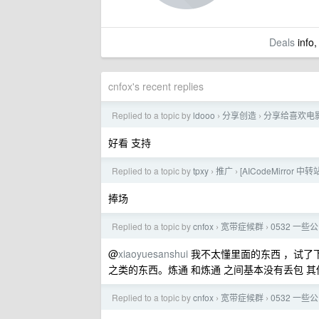
Deals
info,
cnfox's recent replies
Replied to a topic by
ldooo
分享创造
分享给喜欢电
›
›
好看 支持
Replied to a topic by
tpxy
推广
[AICodeMirror 
›
›
捧场
Replied to a topic by
cnfox
宽带症候群
0532 一些
›
›
@
xiaoyuesanshui
我不太懂里面的东西 ，试了下 
之类的东西。炼通 和炼通 之间基本没有丢包 其
Replied to a topic by
cnfox
宽带症候群
0532 一些
›
›