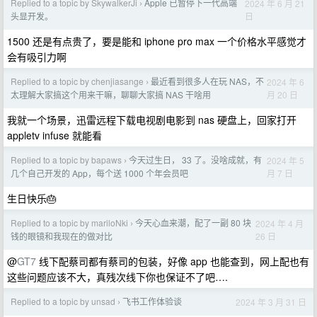
Replied to a topic by SkywalkerJi
Apple 已暂停下一代高端
2024 年 6 月 21
›
日
头显开发。
1500 还是有点贵了，要是能和 iphone pro max 一个价格水平感觉才
会有吸引力啊
Replied to a topic by chenjiasange
最近看到很多人在玩 NAS，不
2024 年 6
›
月 20 日
太理解大家搞这个用来干嘛，聊聊大家搞 NAS 干啥用
我就一个场景，迅雷远程下载电视剧电影到 nas 硬盘上，回家打开
appletv infuse 就能看
Replied to a topic by bapaws
今天过生日， 33 了。没啥成就，有
2024 年 5
›
月 7 日
几个自己开发的 App，每个送 1000 个年会员吧
生日快乐🎂
Replied to a topic by mariloNki
今天心血来潮，配了一副 80 块
2024 年 4 月
›
26 日
钱的眼镜和我现在的做对比
@
GT7
线下配蔡司都有蔡司的包装，好像 app 也能查到，网上配也有
这些问题应该不大，真残次线下你也保证不了吧….
Replied to a topic by unsad
飞书工作体验谈
2024 年 3 月 31 日
›