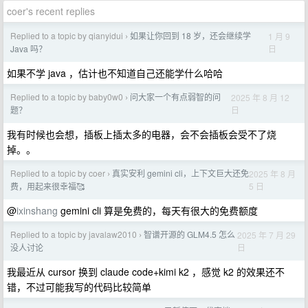
coer's recent replies
Replied to a topic by qianyidui
如果让你回到 18 岁，还会继续学
1 月 9
›
日
Java 吗？
如果不学 java ，估计也不知道自己还能学什么哈哈
Replied to a topic by baby0w0
问大家一个有点弱智的问
2025 年 8 月 12
›
日
题？
我有时候也会想，插板上插太多的电器，会不会插板会受不了烧
掉。。
Replied to a topic by coer
真实安利 gemini cli，上下文巨大还免
2025 年 8 月
›
5 日
费，用起来很幸福🥰
@
ixinshang
gemini cli 算是免费的，每天有很大的免费额度
Replied to a topic by javalaw2010
智谱开源的 GLM4.5 怎么
2025 年 7 月 29
›
日
没人讨论
我最近从 cursor 换到 claude code+kimi k2 ，感觉 k2 的效果还不
错，不过可能我写的代码比较简单