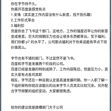
你在字节待不久。
你离开百度是感觉有点
1.安逸（其实是工作内容没有什么新意，找不到乐趣）
2.工作形式草台
3.福利扣
但是你去了飞书这个部门，这地方，工作的强度迟早让你的新意
变成卷意。巨大的排期压力也会让很多东西都草台。至于福利，
哥们你都 p7 的水平了，公司那点福利对于你来说能有早点下班
价值高么。
字节也有不错的部门，不过显然不是飞书。
百度和字节是发展两个阶段的公司。
百度已经是发展的特别成熟了，工作内容陈旧，但是压力小，其
实大家有点各司其职
相反，字节还在一种自我认定是高速发展时期。你一入职了解一
下组织架构你就应该能比的出来字节人员其实比较冗余。另外配
合字节频繁的组织变动，大家都很焦虑。
给你的建议就是跳槽部门大于公司