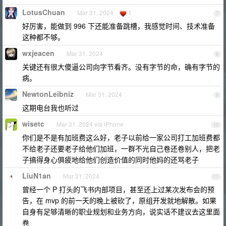
LotusChuan
Mar 31, 2024
1
7
好厉害，能做到 996 下还能准备跳槽，我感觉时间、技术准备
这种都不够。
wxjeacen
Mar 31, 2024
8
关键还有很大傻逼公司向字节看齐。没有字节的命，确有字节的
病。
NewtonLeibniz
Mar 31, 2024
9
这期电台我也听过
wisetc
Mar 31, 2024 via iPhone
10
你们是不是有加班费这么好，老子以前给一家公司打工加班费都
不给老子还要老子给他们加班，一群不光自己卷还卷别人，把老
子搞得身心俱疲地给他们创造价值的同时他妈的还骂老子
LiuN1an
Mar 31, 2024
11
曾经一个 P 打头的飞书内部项目，甚至还上过某次发布会的预
告，在 mvp 的前一天的晚上被砍了，原组开发就地解散。如果
自身有足够清晰的职业规划和业务方向，说实话不建议去这里面
卷