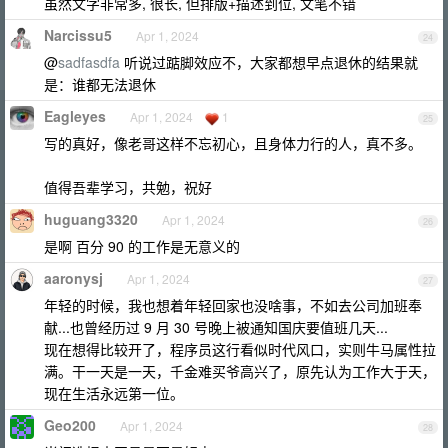
虽然文字非常多, 很长, 但排版+描述到位, 文笔不错
Narcissu5
Apr 1, 2024
24
@
sadfasdfa
听说过踮脚效应不，大家都想早点退休的结果就
是：谁都无法退休
Eagleyes
Apr 1, 2024
1
25
写的真好，像老哥这样不忘初心，且身体力行的人，真不多。
值得吾辈学习，共勉，祝好
huguang3320
Apr 1, 2024
26
是啊 百分 90 的工作是无意义的
aaronysj
Apr 1, 2024
27
年轻的时候，我也想着年轻回家也没啥事，不如去公司加班奉
献...也曾经历过 9 月 30 号晚上被通知国庆要值班几天...
现在想得比较开了，程序员这行看似时代风口，实则牛马属性拉
满。干一天是一天，千金难买爷高兴了，原先认为工作大于天，
现在生活永远第一位。
Geo200
Apr 1, 2024
28