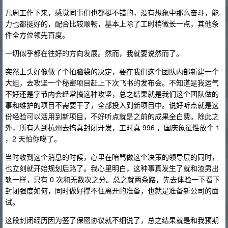
几周工作下来，感觉同事们也都挺不错的，没有想象中那么奋斗，能
力也都挺好的，配合比较顺畅，基本上除了工时稍微长一点，其他条
件全方位领先百度。
一切似乎都在往好的方向发展。然而，我就要说然而了。
突然上头好像做了个拍脑袋的决定，要在我们这个团队内部新建一个
大组，去攻坚一个秘密项目赶上下次飞书的发布会。不知道是我运气
不好还是字节内会经常搞这种攻坚，总之结果就是我们这个团队做的
事和维护的项目不需要干了，全部投入到新项目中。说好听点就是这
份经验可以活用到新项目，不好听点就是之前的成果全白费。除此之
外，所有人到杭州去搞真封闭开发，工时真 996 ，国庆象征性放个 1
，2 天怕你噶了。
当时收到这个消息的时候，心里在暗骂做这个决策的领导层的同时，
也立刻就开始规划后路了。我心里明白，这种事真发生了就和渣男出
轨一样，只有 0 次和无数次之分。总之就两条路，先去体验一下看下
封闭强度如何，同时做好撑不住离开的准备，也就是准备新公司的面
试。
这段封闭经历因为签了保密协议就不细说了，总之结果就是和我预期