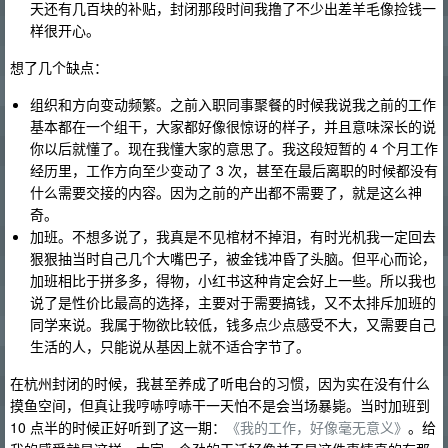
天还有几百块的补贴，封闭那段时间我撸了不少出差羊毛像捡钱一
样很开心。
想了几个缺点：
组织和方向变动频繁。之前入职同事聚餐的时候我说我之前的工作
基本都在一个组干，大家都好像很惊讶的样子，并且意味深长的说
你以后就懂了。现在我懂大家的意思了。我这段短暂的 4 个月工作
经历里，工作方向至少变动了 3 次，甚至在最后离职的时候都没有
什么需要交接的内容。因为之前的产出都不需要了，就是这么神
奇。
加班。不想多说了，我真是不见棺材不掉泪，有时光机我一定回去
狠狠抽当时自己几个大嘴巴子，被金钱冲昏了头脑。但平心而论，
加班相比于拼多多，得物，小红书这种肯定会好上一些。所以我也
说了是性价比最高的选择，主要对于需要搞钱，又不太排斥加班的
同学来说。我属于物欲比较低，钱多点少点感受不大，又需要自己
生活的人，只能说从基因上就不适合字节了。
在杭州封闭的时候，我甚至养成了听电台的习惯，因为实在没有什么
摸鱼空间，但真让我哼哧哼哧干一天怕不是会当场暴毙。当时加班到
10 点半的时候正好听到了这一期：
《我的工作，好像毫无意义》
。给