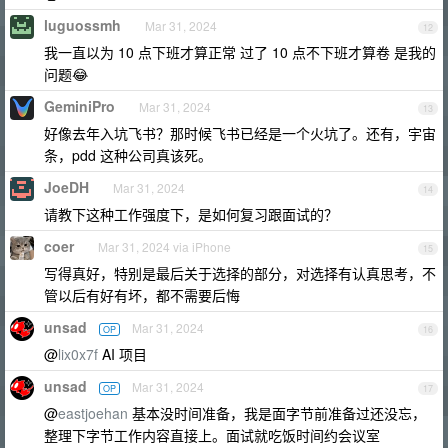
luguossmh
Mar 31, 2024
12
我一直以为 10 点下班才算正常 过了 10 点不下班才算卷 是我的
问题😂
GeminiPro
Mar 31, 2024
13
好像去年入坑飞书？那时候飞书已经是一个火坑了。还有，宇宙
条，pdd 这种公司真该死。
JoeDH
Mar 31, 2024
14
请教下这种工作强度下，是如何复习跟面试的？
coer
Mar 31, 2024 via iPhone
15
写得真好，特别是最后关于选择的部分，对选择有认真思考，不
管以后有好有坏，都不需要后悔
unsad
Mar 31, 2024
OP
16
@
lix0x7f
AI 项目
unsad
Mar 31, 2024
OP
17
@
eastjoehan
基本没时间准备，我是面字节前准备过还没忘，
整理下字节工作内容直接上。面试就吃饭时间约会议室