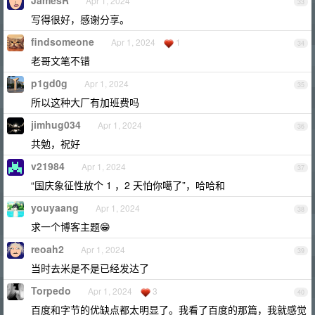
JamesR
Apr 1, 2024
33
写得很好，感谢分享。
findsomeone
Apr 1, 2024
1
34
老哥文笔不错
p1gd0g
Apr 1, 2024
35
所以这种大厂有加班费吗
jimhug034
Apr 1, 2024
36
共勉，祝好
v21984
Apr 1, 2024
37
“国庆象征性放个 1 ，2 天怕你噶了”，哈哈和
youyaang
Apr 1, 2024
38
求一个博客主题😁
reoah2
Apr 1, 2024
39
当时去米是不是已经发达了
Torpedo
Apr 1, 2024
3
40
百度和字节的优缺点都太明显了。我看了百度的那篇，我就感觉