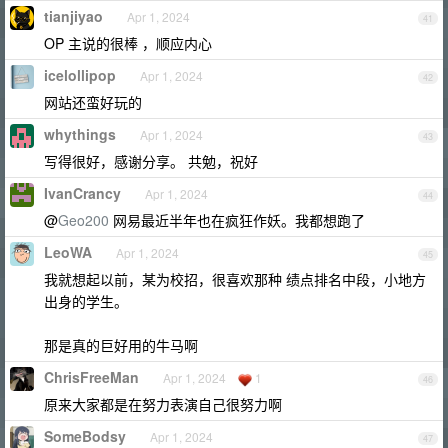
tianjiyao
Apr 1, 2024
41
OP 主说的很棒 ，顺应内心
icelollipop
Apr 1, 2024
42
网站还蛮好玩的
whythings
Apr 1, 2024
43
写得很好，感谢分享。 共勉，祝好
IvanCrancy
Apr 1, 2024
44
@
Geo200
网易最近半年也在疯狂作妖。我都想跑了
LeoWA
Apr 1, 2024
45
我就想起以前，某为校招，很喜欢那种 绩点排名中段，小地方
出身的学生。
那是真的巨好用的牛马啊
ChrisFreeMan
Apr 1, 2024
1
46
原来大家都是在努力表演自己很努力啊
SomeBodsy
Apr 1, 2024
47