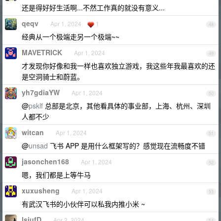
还是得好好生活啊...不然工作真的就没有意义...
qeqv
Apr 1, 2024
1
48
经典从一个极端走另一个极端~~
MAVETRICK
Apr 1, 2024
49
才发现你好像和我一样也喜欢独立游戏，我这些年我最喜欢的还
是空洞骑士和蔚蓝。
yh7gdiaYW
Apr 1, 2024
50
@
psklf
总部是北京，其他看具体的事业部，上海、杭州、深圳
人都不少
witcan
Apr 1, 2024
51
@
unsad
飞书 APP 是用什么框架写的？感觉现在流畅度不错
jasonchen168
Apr 1, 2024
52
嗯，我们都是上等牛马
xuxusheng
Apr 1, 2024
53
有武汉飞书的小伙伴可以私我内推小米 ~
lsiufD
Apr 2, 2024
54