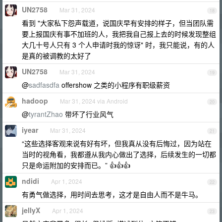
UN2758
Mar 31, 2024
18
看到 "大家私下怨声载道，说国庆早有安排的样子，但当团队需
要上报国庆有事不加班的人，我把我自己报上去的时候发现整组
大几十号人只有 3 个人申请时我的惊讶" 时，我只能说，有的人
是真的被调教的太好了
UN2758
Mar 31, 2024
19
@
sadfasdfa
offershow 之类的小程序有职级薪资
hadoop
Mar 31, 2024 via Android
20
@
tyrantZhao
带坏了行业风气
iyear
Mar 31, 2024
21
“这些选择客观来说有好有坏，但我真从没有后悔过，因为站在
当时的视角看，我都遵从我内心做出了选择，后续发生的一切都
只是命运附加的安排而已。” 👍👍👍
ndidi
Apr 1, 2024
22
有勇气做选择，用时间去思考，这才是自由人而不是牛马。
jellyX
Apr 1, 2024
23