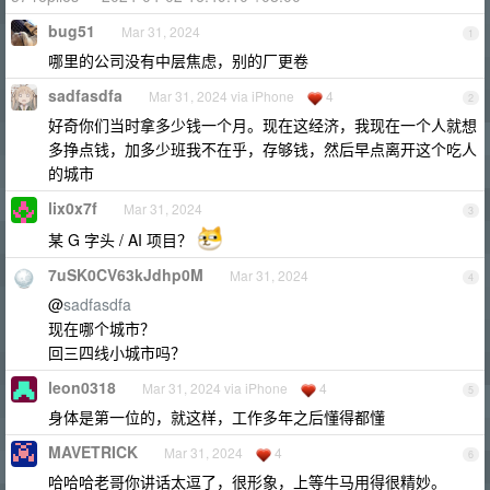
bug51
Mar 31, 2024
1
哪里的公司没有中层焦虑，别的厂更卷
sadfasdfa
Mar 31, 2024 via iPhone
4
2
好奇你们当时拿多少钱一个月。现在这经济，我现在一个人就想
多挣点钱，加多少班我不在乎，存够钱，然后早点离开这个吃人
的城市
lix0x7f
Mar 31, 2024
3
某 G 字头 / AI 项目？
7uSK0CV63kJdhp0M
Mar 31, 2024
4
@
sadfasdfa
现在哪个城市？
回三四线小城市吗？
leon0318
Mar 31, 2024 via iPhone
4
5
身体是第一位的，就这样，工作多年之后懂得都懂
MAVETRICK
Mar 31, 2024
4
6
哈哈哈老哥你讲话太逗了，很形象，上等牛马用得很精妙。