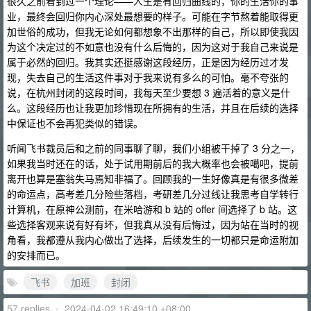
很久之前看到过一个理论——人生是有回归曲线的，你的生活你的事
业，最终会回归你内心深处最想要的样子。可能在字节熬着能取得更
加世俗的成功，但我无论如何都想象不出那样的自己，所以即使我因
为这个决定过的不如意也没有什么后悔的，因为这对于我自己来说是
属于必然的回归。我其实还挺感谢这段经历，正是因为经历过才发
现，失去自己的生活这件事对于我来说有多么的可怕。毫不夸张的
说，在杭州封闭的这段时间，我每天至少要想 3 遍活着的意义是什
么。这段经历也让我更加珍惜现在所拥有的生活，并且在后续的选择
中保证也不会再犯类似的错误。
听闻飞书裁员后和之前的同事聊了聊，我们小组被干掉了 3 分之一，
如果我当时还在的话，处于试用期前后的我大概率也会被噶吧，提前
离开也算是塞翁失马焉知非福了。回顾我的一生好像真是有很多微差
的命运点，高考差几分险些落档，考研差几分过线让我思考自学转行
计算机，在原神公测前，在米哈游和 b 站的 offer 间选择了 b 站。这
些选择客观来说有好有坏，但我真从没有后悔过，因为站在当时的视
角看，我都遵从我内心做出了选择，后续发生的一切都只是命运附加
的安排而已。
飞书
加班
封闭
57 replies
•
2024-04-02 16:49:10 +08:00