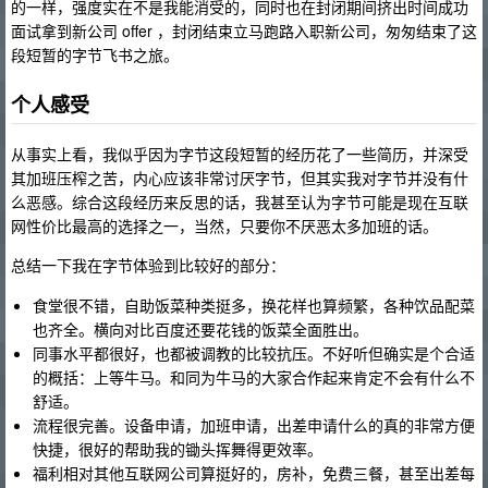
的一样，强度实在不是我能消受的，同时也在封闭期间挤出时间成功
面试拿到新公司 offer ，封闭结束立马跑路入职新公司，匆匆结束了这
段短暂的字节飞书之旅。
个人感受
从事实上看，我似乎因为字节这段短暂的经历花了一些简历，并深受
其加班压榨之苦，内心应该非常讨厌字节，但其实我对字节并没有什
么恶感。综合这段经历来反思的话，我甚至认为字节可能是现在互联
网性价比最高的选择之一，当然，只要你不厌恶太多加班的话。
总结一下我在字节体验到比较好的部分：
食堂很不错，自助饭菜种类挺多，换花样也算频繁，各种饮品配菜
也齐全。横向对比百度还要花钱的饭菜全面胜出。
同事水平都很好，也都被调教的比较抗压。不好听但确实是个合适
的概括：上等牛马。和同为牛马的大家合作起来肯定不会有什么不
舒适。
流程很完善。设备申请，加班申请，出差申请什么的真的非常方便
快捷，很好的帮助我的锄头挥舞得更效率。
福利相对其他互联网公司算挺好的，房补，免费三餐，甚至出差每