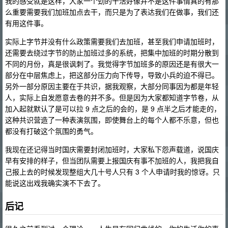
我的感受就是这样，大家一个劲的干活好像并不是这件事情真的有那
么重要需要我们加班加点去干，而只是为了表达我们在做事，我们还
有用这件事。
实际上字节并没有什么政策需要我们去加班，甚至我们申请加班时，
还需要去绕过字节的防止加班过多的系统，把集中加班的时期分散到
不同的月份，真是很讽刺了。我觉得字节加班多的原因还是有很大一
部分在中层焦虑上，把这部分压力向下传导，导致小兵的迫不得已。
另外一部分原因主要在于共识，据我观察，大部分同事因为都是年轻
人，实际上自发愿意去卷的并不多。但是因为大家都知道字节卷，从
加入起就默认了是可以拉 9 点之后的会的，是 9 点半之后才能走的，
这种共识营造了一种表演氛围，即使舞台上的每个人都不乐意，但也
都没有打破这个氛围的勇气。
我现在还记得当时国庆需要封闭加班时，大家私下怨声载道，说国庆
早有安排的样子，但当团队需要上报国庆有事不加班的人，我把我自
己报上去的时候发现整组大几十号人只有 3 个人申请时我的惊讶。只
能说这出戏我确实演不下去了。
后记