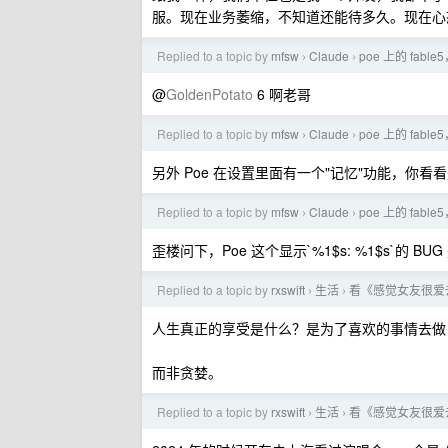
服。现在业务萎缩，不知道还能待多久。现在心
Replied to a topic by
mfsw
Claude
poe 上的 f
›
›
@
GoldenPotato
6 啊老哥
Replied to a topic by
mfsw
Claude
poe 上的 f
›
›
另外 Poe 在设置里面有一个"记忆"功能，你看
Replied to a topic by
mfsw
Claude
poe 上的 f
›
›
歪楼问下，Poe 这个显示`%1$s: %1$s`的 B
Replied to a topic by
rxswift
生活
看《感觉女友很爱
›
›
人生真正的享受是什么？是为了喜欢的事情去做
而非贪婪。
Replied to a topic by
rxswift
生活
看《感觉女友很爱
›
›