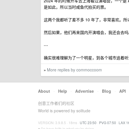
2024 年的时候开车去上海看过演唱会，一个是
是如此，所以当时咸鱼代拍买的票。
这两个我都听了差不多 10 年了，非常喜欢。
然后如果，他们再来国内开演唱会，我还会去吗
---
确实很难理解为了一个明星，到各个城市追着听
More replies by commoccoom
»
About
·
Help
·
Advertise
·
Blog
·
API
创意工作者们的社区
World is powered by solitude
VERSION: 3.9.8.5 · 18ms ·
UTC 23:50
·
PVG 07:50
·
LAX 1
♥ Do have faith in what you're doing.