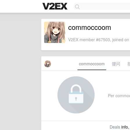
commoccoom
V2EX member #67503, joined on 
commoccoom
提问
Per commocco
Deals
info,