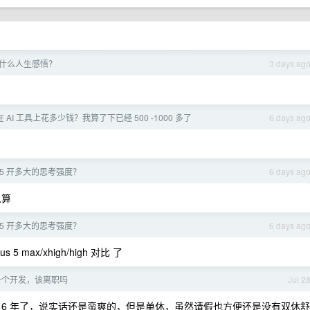
有什么人生感悟？
3 days ag
AI 工具上花多少钱？我算了下已经 500 -1000 多了
6 days ag
s5 开多大的思考强度？
6 days ag
么算
s5 开多大的思考强度？
6 days ag
s 5 max/xhigh/high 对比 了
一个开发，该离职吗
Jul 2
 6 年了，说实话还是蛮爽的，但是单休，虽然请假也方便还是没有双休舒