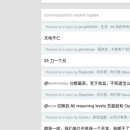
commoccoom's recent replies
Replied to a topic by
jerry933900
生活
90 后的你
›
›
天地不仁
Replied to a topic by
grindmule
程序员
大家每个月在 
›
›
25 刀一个月
Replied to a topic by
Ryanzlab
问与答
你们用 Opu
›
›
@
kevinmissu
分数最高，至于收益，不知道怎
Replied to a topic by
Ryanzlab
问与答
你们用 Opu
›
›
@
wzw
切换到 All reasoning levels 页面就有 Opu
Replied to a topic by
ColinLi
职场话题
公司只有我
›
›
跟我一样，我们单位也是我一个开发，我都干了