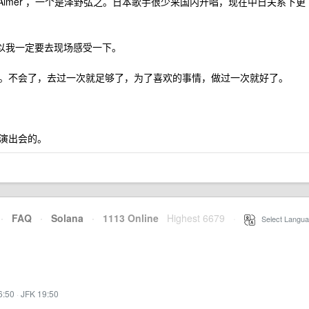
 Aimer ，一个是泽野弘之。日本歌手很少来国内开唱，现在中日关系下更
所以我一定要去现场感受一下。
。不会了，去过一次就足够了，为了喜欢的事情，做过一次就好了。
演出会的。
·
FAQ
·
Solana
·
1113 Online
Highest 6679
·
Select Langua
6:50
·
JFK 19:50