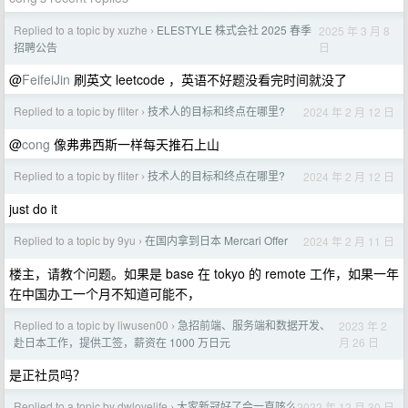
Replied to a topic by xuzhe
ELESTYLE 株式会社 2025 春季
2025 年 3 月 8
›
日
招聘公告
@
FeifeiJin
刷英文 leetcode ，英语不好题没看完时间就没了
Replied to a topic by fliter
技术人的目标和终点在哪里?
2024 年 2 月 12 日
›
@
cong
像弗弗西斯一样每天推石上山
Replied to a topic by fliter
技术人的目标和终点在哪里?
2024 年 2 月 12 日
›
just do it
Replied to a topic by 9yu
在国内拿到日本 Mercari Offer
2024 年 2 月 11 日
›
楼主，请教个问题。如果是 base 在 tokyo 的 remote 工作，如果一年
在中国办工一个月不知道可能不，
Replied to a topic by liwusen00
急招前端、服务端和数据开发、
2023 年 2
›
月 26 日
赴日本工作，提供工签，薪资在 1000 万日元
是正社员吗？
Replied to a topic by dwlovelife
大家新冠好了会一直咳么
2022 年 12 月 30 日
›