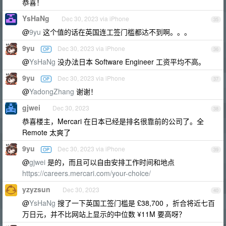
恭喜！
YsHaNg
Dec 30, 2023 via iPhone
35
@
9yu
这个值的话在英国连工签门槛都达不到啊。。。
9yu
Dec 30, 2023 via iPhone
OP
36
@
YsHaNg
没办法日本 Software Engineer 工资平均不高。
9yu
Dec 30, 2023 via iPhone
OP
37
@
YadongZhang
谢谢！
gjwei
Dec 30, 2023
38
恭喜楼主，Mercari 在日本已经是排名很靠前的公司了。全
Remote 太爽了
9yu
Dec 30, 2023 via iPhone
OP
39
@
gjwei
是的，而且可以自由安排工作时间和地点
https://careers.mercari.com/your-choice/
yzyzsun
Dec 30, 2023
40
@
YsHaNg
搜了一下英国工签门槛是 £38,700 ，折合将近七百
万日元，并不比网站上显示的中位数 ¥11M 要高呀？