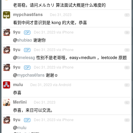
老哥稳，请问メルカリ 算法面试大概是什么难度的
mypchas6fans
Dec 31, 2023
57
看到中间才意识到是 kong 的大佬，恭喜
9yu
Dec 31, 2023 via iPhone
OP
58
@
shubiao
谢谢你
9yu
Dec 31, 2023 via iPhone
OP
59
@
timelessg
性别不是老哥哦，easy+medium ，leetcode 原题
9yu
Dec 31, 2023 via iPhone
OP
60
@
mypchas6fans
谢谢☺️
mulu
Dec 31, 2023 via Android
61
恭喜
Merlini
Dec 31, 2023
62
恭喜，来日可以交流。
9yu
Dec 31, 2023 via iPhone
OP
63
@
mulu