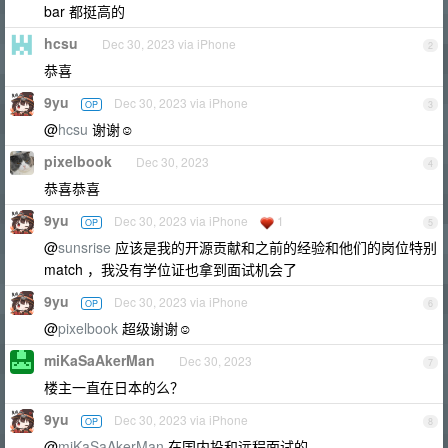
bar 都挺高的
hcsu
Dec 30, 2023 via iPhone
2
恭喜
9yu
Dec 30, 2023 via iPhone
OP
3
@
hcsu
谢谢☺️
pixelbook
Dec 30, 2023
4
恭喜恭喜
9yu
Dec 30, 2023 via iPhone
1
OP
5
@
sunsrise
应该是我的开源贡献和之前的经验和他们的岗位特别
match ，我没有学位证也拿到面试机会了
9yu
Dec 30, 2023 via iPhone
OP
6
@
pixelbook
超级谢谢☺️
miKaSaAkerMan
Dec 30, 2023
7
楼主一直在日本的么？
9yu
Dec 30, 2023 via iPhone
OP
8
@
miKaSaAkerMan
在国内投和远程面试的