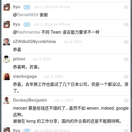
9yu
Jan 2, 2024 via iPhone
OP
71
@
Daniel0829
谢谢
9yu
Jan 3, 2024 via iPhone
OP
72
@
flashmamba
不同 Team 语言能力要求不一样
zZWdkdGNycmbhlma
Jan 3, 2024
73
恭喜
jelinet
Jan 3, 2024
74
恭喜啊，厉害。
xiaobogaga
Jan 3, 2024
75
恭喜，去年换工作也面试了几个日本公司，但是一个都没过。哭
了。
DonkeyBenjamin
Jan 3, 2024
76
mercari 算是给钱还不错的了...虽然不如 woven, indeed, google
这种。
谢谢在 kong 的工作分享，国内的外企真的还是不能期待啊。
9yu
Jan 4, 2024 via iPhone
OP
77