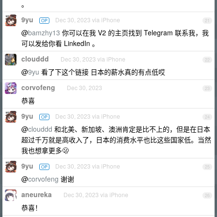
。
9yu
Dec 30, 2023 via iPhone
OP
21
@
bamzhy13
你可以在我 V2 的主页找到 Telegram 联系我，我
可以发给你看 LinkedIn 。
clouddd
Dec 30, 2023 via iPhone
22
@
9yu
看了下这个链接 日本的薪水真的有点低哎
corvofeng
Dec 30, 2023
23
恭喜
9yu
Dec 30, 2023 via iPhone
OP
24
@
clouddd
和北美、新加坡、澳洲肯定是比不上的，但是在日本
超过千万就是高收入了，日本的消费水平也比这些国家低。当然
我也想拿更多🫢
9yu
Dec 30, 2023 via iPhone
OP
25
@
corvofeng
谢谢
aneureka
Dec 30, 2023 via iPhone
26
恭喜！