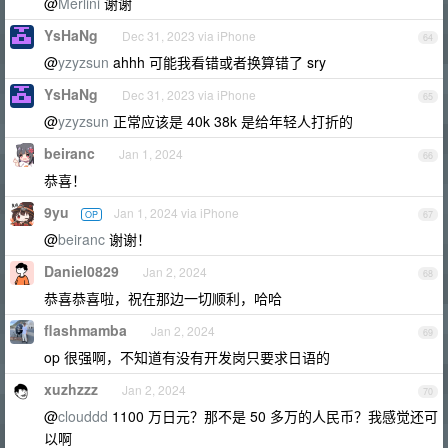
@
Merlini
谢谢
YsHaNg
Dec 31, 2023 via iPhone
64
@
yzyzsun
ahhh 可能我看错或者换算错了 sry
YsHaNg
Dec 31, 2023 via iPhone
65
@
yzyzsun
正常应该是 40k 38k 是给年轻人打折的
beiranc
Jan 1, 2024
66
恭喜！
9yu
Jan 1, 2024 via iPhone
OP
67
@
beiranc
谢谢！
Daniel0829
Jan 2, 2024
68
恭喜恭喜啦，祝在那边一切顺利，哈哈
flashmamba
Jan 2, 2024
69
op 很强啊，不知道有没有开发岗只要求日语的
xuzhzzz
Jan 2, 2024
70
@
clouddd
1100 万日元？那不是 50 多万的人民币？我感觉还可
以啊