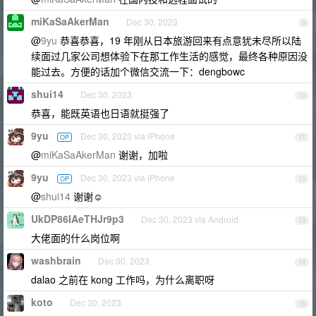
miKaSaAkerMan
Dec 30, 2023
9
@
9yu
恭喜恭喜，19 年刚从日本旅游回来有点意犹未尽所以陆
续面过几家公司想体验下在那工作生活的感觉，最终各种原因没
能过去。方便的话加个微信交流一下：dengbowc
shui14
Dec 30, 2023
10
恭喜，能既英语也日语就挺强了
9yu
Dec 30, 2023 via iPhone
OP
11
@
miKaSaAkerMan
谢谢，加啦
9yu
Dec 30, 2023 via iPhone
OP
12
@
shui14
谢谢☺️
UkDP86IAeTHJr9p3
Dec 30, 2023 via Android
13
大佬面的什么岗位啊
washbrain
Dec 30, 2023
14
dalao 之前在 kong 工作吗，为什么离职呀
koto
Dec 30, 2023
15