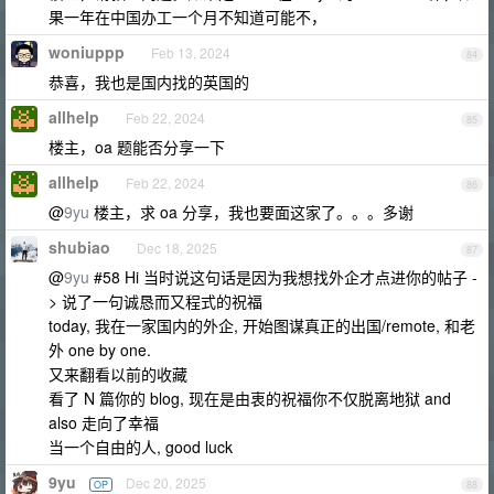
果一年在中国办工一个月不知道可能不，
woniuppp
Feb 13, 2024
84
恭喜，我也是国内找的英国的
allhelp
Feb 22, 2024
85
楼主，oa 题能否分享一下
allhelp
Feb 22, 2024
86
@
9yu
楼主，求 oa 分享，我也要面这家了。。。多谢
shubiao
Dec 18, 2025
87
@
9yu
#58 Hi 当时说这句话是因为我想找外企才点进你的帖子 -
> 说了一句诚恳而又程式的祝福
today, 我在一家国内的外企, 开始图谋真正的出国/remote, 和老
外 one by one.
又来翻看以前的收藏
看了 N 篇你的 blog, 现在是由衷的祝福你不仅脱离地狱 and
also 走向了幸福
当一个自由的人, good luck
9yu
Dec 20, 2025
OP
88