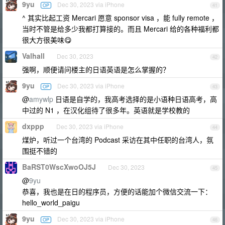
9yu
Dec 30, 2023 via iPhone
OP
41
^ 其实比起工资 Mercari 愿意 sponsor visa ，能 fully remote ，
当时不管是给多少我都打算接的。而且 Mercari 给的各种福利都
很大方很美味😋
Valhall
Dec 30, 2023
42
强啊，顺便请问楼主的日语英语是怎么掌握的？
9yu
Dec 30, 2023 via iPhone
OP
43
@
amywlp
日语是自学的，我高考选择的是小语种日语高考，高
中过的 N1 ，在汉化组待了很多年。英语就是学校教的
dxppp
Dec 30, 2023 via iPhone
44
煤炉，听过一个台湾的 Podcast 采访在其中任职的台湾人，氛
围挺不错的
BaRST0WscXwoOJ5J
Dec 30, 2023
45
@
9yu
恭喜，我也是在日的程序员，方便的话能加个微信交流一下：
hello_world_paigu
9yu
Dec 30, 2023 via iPhone
OP
46