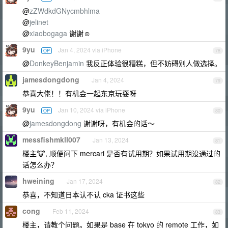
@
zZWdkdGNycmbhlma
@
jelinet
@
xiaobogaga
谢谢☺️
9yu
Jan 4, 2024 via iPhone
OP
78
@
DonkeyBenjamin
我反正体验很糟糕，但不妨碍别人做选择。
jamesdongdong
Jan 4, 2024
79
恭喜大佬！！有机会一起东京玩耍呀
9yu
Jan 10, 2024 via iPhone
OP
80
@
jamesdongdong
谢谢呀，有机会的话～
messfishmkll007
Jan 13, 2024
81
楼主🐮, 顺便问下 mercari 是否有试用期？如果试用期没通过的
话怎么办？
hweining
Jan 17, 2024
82
恭喜，不知道日本认不认 cka 证书这些
cong
Feb 11, 2024
83
楼主，请教个问题。如果是 base 在 tokyo 的 remote 工作，如