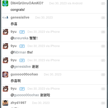
DI64QrUrruOAmKO7
Dec 30, 2023 via Android
27
congrats!
genesislive
Dec 30, 2023
28
恭喜
9yu
Dec 30, 2023 via iPhone
OP
29
@
aneureka
蟹蟹！
9yu
Dec 30, 2023 via iPhone
OP
30
@
N0rman
thx!
9yu
Dec 30, 2023 via iPhone
OP
31
@
genesislive
谢谢
guoooo00oohao
Dec 30, 2023
32
恭喜啊
9yu
Dec 30, 2023 via iPhone
OP
33
@
guoooo00oohao
谢谢啦
zhyd1997
Dec 30, 2023
34