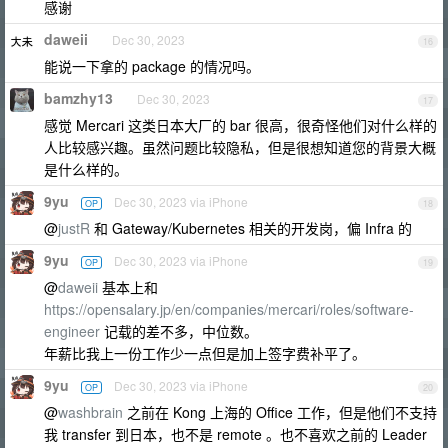
感谢
daweii
Dec 30, 2023
16
能说一下拿的 package 的情况吗。
bamzhy13
Dec 30, 2023
17
感觉 Mercari 这类日本大厂的 bar 很高，很奇怪他们对什么样的
人比较感兴趣。虽然问题比较隐私，但是很想知道您的背景大概
是什么样的。
9yu
Dec 30, 2023 via iPhone
OP
18
@
justR
和 Gateway/Kubernetes 相关的开发岗，偏 Infra 的
9yu
Dec 30, 2023 via iPhone
OP
19
@
daweii
基本上和
https://opensalary.jp/en/companies/mercari/roles/software-
engineer
记载的差不多，中位数。
年薪比我上一份工作少一点但是加上签字费补平了。
9yu
Dec 30, 2023 via iPhone
OP
20
@
washbrain
之前在 Kong 上海的 Office 工作，但是他们不支持
我 transfer 到日本，也不是 remote 。也不喜欢之前的 Leader