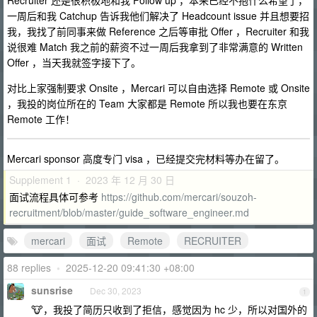
Recruiter 还是很积极地和我 Follow up ，本来已经不抱什么希望了，
一周后和我 Catchup 告诉我他们解决了 Headcount issue 并且想要招
我，我找了前同事来做 Reference 之后等审批 Offer ，Recruiter 和我
说很难 Match 我之前的薪资不过一周后我拿到了非常满意的 Written
Offer ，当天我就签字接下了。
对比上家强制要求 Onsite ，Mercari 可以自由选择 Remote 或 Onsite
，我投的岗位所在的 Team 大家都是 Remote 所以我也要在东京
Remote 工作！
Mercari sponsor 高度专门 visa ，已经提交完材料等办在留了。
Supplement 1 · 2023 年 12 月 30 日
面试流程具体可参考
https://github.com/mercari/souzoh-
recruitment/blob/master/guide_software_engineer.md
mercari
面试
Remote
RECRUITER
88 replies
•
2025-12-20 09:41:30 +08:00
sunsrise
Dec 30, 2023
1
🐮，我投了简历只收到了拒信，感觉因为 hc 少，所以对国外的