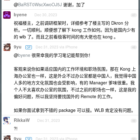
@
BaRST0WscXwoOJ5J
谢谢，加了
byene
Dec 30, 2023
47
祝福楼主，之前调研框架时，详细参考了楼主写的 Dkron 分
析。一切顺利。顺便想了解下 kong 工作如何。因为是国内少有
的 wlb 了。而且之前看极客时间的有大佬也在 kong 。
9yu
Dec 31, 2023 via iPhone
OP
48
@
byene
很荣幸我的学习笔记能帮到你！
客观来说你如果适应国内的工作环境和职场氛围，那在 Kong 上
海办公室也一样，这是外企不过办公室都是中国人，我觉得中国
人多的地方文化氛围也会受影响，有的 Manager 爹味很重。我
个人不太喜欢办公室的氛围，不过之前的职场也一样，这是我的
偏好问题，所以我坚持要找国外的 Remote 的工作。
如果你面试拿到不错的 package 可以接。WLB 肯定没有问题。
RikkaW
Dec 31, 2023
49
?!
9yu
Dec 31, 2023 via iPhone
OP
50