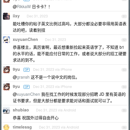
@
RikkaW
日卡卡？！
iixy
Dec 31, 2023
51
能吐槽你的帖子英文比例过高吗，大部分都没必要非得用英语表
达的吧，读着别扭
xuyuanChen
Dec 31, 2023
52
恭喜楼主，真厉害啊，最近想重新捡起来英语学了，不知道 b1
的水平的话，能不能应付日常的工作，或者说大部分的招工硬要
求达的到不。
9yu
Dec 31, 2023 via iPhone
OP
53
@
gransh
这不是一个说中文的岗位。
9yu
Dec 31, 2023 via iPhone
OP
54
@
xuyuanChen
我在找工作的时候发现部分招聘 JD 里有英语的
证书要求，但是大部分都是要求能对话和面试就可以了。
shubiao
Dec 31, 2023 via Android
55
恭喜 祝国外过得自由开心
timelessg
Dec 31, 2023 via Android
56