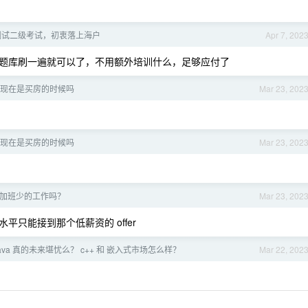
测试二级考试，初衷落上海户
Apr 7, 202
题库刷一遍就可以了，不用额外培训什么，足够应付了
下现在是买房的时候吗
Mar 23, 202
下现在是买房的时候吗
Mar 23, 202
加班少的工作吗？
Mar 23, 202
只能接到那个低薪资的 offer
ava 真的未来堪忧么？ c++ 和 嵌入式市场怎么样？
Mar 22, 202