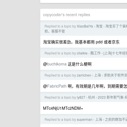
copycoder's recent replies
Replied to a topic by
XiaoBaiYa
淘宝
淘宝买了个装
›
›
担，客服不管
淘宝确实很差劲，我基本都用 pdd 或者京东
Replied to a topic by
cliaikie
酷工作
[上海]十七年
›
›
@
buchikoma
这是什么梗啊
Replied to a topic by
zarrichen
上海
求助关于软件
›
›
@
FabricPath
啊，有效期是几年啊，到期需要
Replied to a topic by
ly827
杭州
2023 新年新气象
›
›
MTc4NjU1MTc2NDM=
Replied to a topic by
superman
上海
之前的群加不
›
›