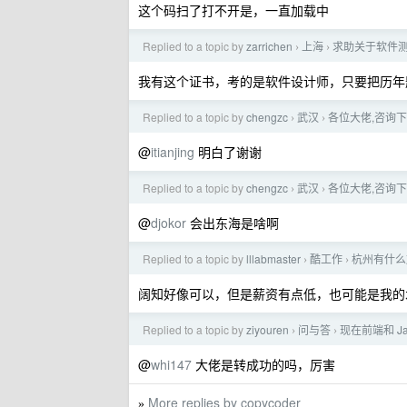
这个码扫了打不开是，一直加载中
Replied to a topic by
zarrichen
上海
求助关于软件
›
›
我有这个证书，考的是软件设计师，只要把历年
Replied to a topic by
chengzc
武汉
各位大佬,咨询
›
›
@
itianjing
明白了谢谢
Replied to a topic by
chengzc
武汉
各位大佬,咨询
›
›
@
djokor
会出东海是啥啊
Replied to a topic by
lllabmaster
酷工作
杭州有什么
›
›
阔知好像可以，但是薪资有点低，也可能是我的水平
Replied to a topic by
ziyouren
问与答
现在前端和 J
›
›
@
whi147
大佬是转成功的吗，厉害
More replies by copycoder
»