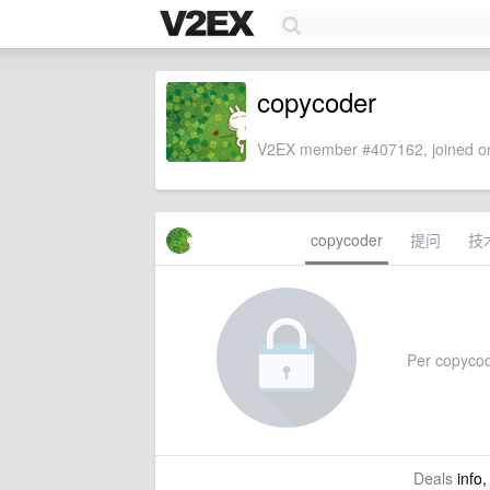
copycoder
V2EX member #407162, joined on
copycoder
提问
技
Per copycode
Deals
info,