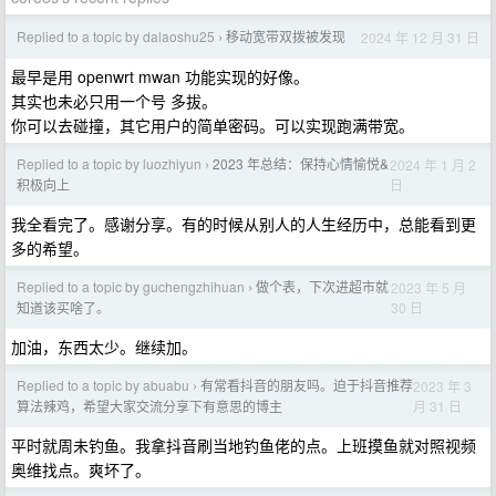
Replied to a topic by dalaoshu25
移动宽带双拨被发现
2024 年 12 月 31 日
›
最早是用 openwrt mwan 功能实现的好像。
其实也未必只用一个号 多拔。
你可以去碰撞，其它用户的简单密码。可以实现跑满带宽。
Replied to a topic by luozhiyun
2023 年总结：保持心情愉悦&
2024 年 1 月 2
›
日
积极向上
我全看完了。感谢分享。有的时候从别人的人生经历中，总能看到更
多的希望。
Replied to a topic by guchengzhihuan
做个表，下次进超市就
2023 年 5 月
›
30 日
知道该买啥了。
加油，东西太少。继续加。
Replied to a topic by abuabu
有常看抖音的朋友吗。迫于抖音推荐
2023 年 3
›
月 31 日
算法辣鸡，希望大家交流分享下有意思的博主
平时就周未钓鱼。我拿抖音刷当地钓鱼佬的点。上班摸鱼就对照视频
奥维找点。爽坏了。