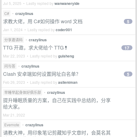
Jul 5, 2025 • Lastly replied by
wanwaneryide
C#
•
crazylinus
求教大佬，用 C#如何操作 word 文档
5
Jan 1, 2024 • Lastly replied by
coder001
分享邀请码
•
crazylinus
TTG 开邀，求大佬给个 TTG💊
17
Mar 22, 2023 • Lastly replied by
guisheng
问与答
•
crazylinus
Clash 安卓端如何设置网址白名单？
5
Feb 26, 2023 • Lastly replied by
asilentman
早睡早起身体好俱乐部
•
crazylinus
提升睡眠质量的方案，自己在实践中总结的，分享
给大家。
Mar 21, 2022
Evernote
•
crazylinus
请教大神，用印象笔记剪藏知乎文章时，会莫名其