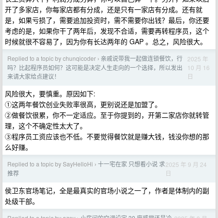
开了多家店，你每家店都有分成，还是只有一家店有分成。还有就
是，如果亏损了，需要追加投资时，需不需要你出钱？最后，你还要
考虑的是，如果你干了两年后，发现不合适，需要再转程序员，这个
时候就很不容易了，因为你有长达两年的 GAP 。总之，风险很大。
Replied to a topic by chunqicoder
亲戚说带我一起做连锁餐饮，行
2025 年
›
10 月 16
吗？比起程序员如何？这可能是决定人生走向的一个选择，所以发出
日
来请大家给点建议！
风险很大，要慎重。原因如下:
①这两年餐饮创业失败率很高，更别说还是加盟了。
②做餐饮很累，你不一定适应。至于你提到的，开第二家店你就转管
理，这个不确定性太大了。
③程序员工资应该也不低。不要觉得餐饮就是赚大钱，钱没你想的那
么好赚。
Replied to a topic by SayHelloHi
十一宅在家 只想看小说 求
2025 年 9 月 24
›
日
推荐
侯卫东官场笔记，全是最真实的官场小说之一了，作者是体制内的副
处级干部。
Replied to a topic by azev
小房间的空调设定 30 度感觉还是冷