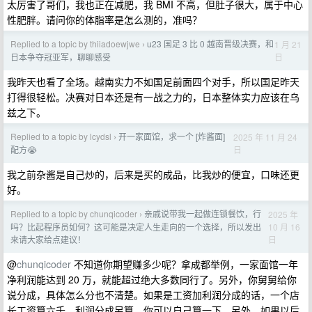
太厉害了哥们，我也正在减肥，我 BMI 不高，但肚子很大，属于中心
性肥胖。请问你的体脂率是怎么测的，准吗？
Replied to a topic by thiiadoewjwe
u23 国足 3 比 0 越南晋级决赛，和
1 月 21
›
日
日本争夺冠亚军，聊聊感受
我昨天也看了全场。越南实力不如国足前面四个对手，所以国足昨天
打得很轻松。决赛对日本还是有一战之力的，日本整体实力应该在乌
兹之下。
Replied to a topic by lcydsl
开一家面馆，求一个 [炸酱面]
2025 年 11 月 24
›
日
配方😭
我之前杂酱是自己炒的，后来是买的成品，比我炒的便宜，口味还更
好。
Replied to a topic by chunqicoder
亲戚说带我一起做连锁餐饮，行
2025 年
›
10 月 16
吗？比起程序员如何？这可能是决定人生走向的一个选择，所以发出
日
来请大家给点建议！
@
chunqicoder
不知道你期望赚多少呢？拿成都举例，一家面馆一年
净利润能达到 20 万，就能超过绝大多数同行了。另外，你舅舅给你
说分成，具体怎么分也不清楚。如果是工资加利润分成的话，一个店
长工资算六千，利润分成另算，你可以自己算一下。另外，如果以后