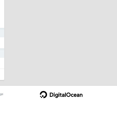
4
4
ge