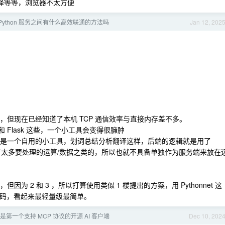
译等等，浏览器不太方便
 Python 服务之间有什么高效联通的方法吗
Jan 12, 202
，但现在已经知道了本机 TCP 通信效率与直接内存差不多。
库和 Flask 这些，一个小工具会变得很臃肿
为只是一个自用的小工具，划词总结分析翻译这样，后端的逻辑就是用了
 来用，没有太多要处理的运算/数据之类的，所以也就不具备单独作为服务端来放在
为 2 和 3 ，所以打算使用类似 1 楼提出的方案，用 Pythonnet 这
on 代码，看起来最轻量级最简单。
可能是第一个支持 MCP 协议的开源 AI 客户端
Dec 10, 202