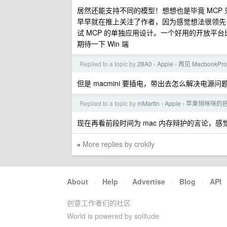
居然还能支持不同的模型！想想也是毕竟 MCP
早早就在推上关注了作者，因为感觉想法很领先，
试 MCP 的单独应用设计。一个好用的开放平
期待一下 Win 端
Replied to a topic by
28A0
Apple
再见 MacbookP
›
›
但是 macmini 要插电，带出去怎么解决电源问
Replied to a topic by
mMartin
Apple
苹果悄咪咪的把 M
›
›
现在再看前段时间为 mac 内存辩护的言论，感
More replies by crokily
»
About
·
Help
·
Advertise
·
Blog
·
API
创意工作者们的社区
World is powered by solitude