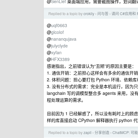
@
SenLief
桌面端应用，需要截图操作，划词翻
Replied to a topic by
crokily
问与答
请问 C#应用和
›
›
@
uqf0663
@
glcolof
@
nananqujava
@
julyclyde
@
xyfan
@
HFX3389
感谢指出，之前错误认为“丑陋”的原因主要是：
1. 通信开销：之前担心这样会有多余的通信开销
2. 体积问题：担心要打包 Python 环境、依赖
3. 没有分布式的需求：完全是本机运行，因
langchain 写的调模型整合多 agents
程处理运算的需求。
目前因为 1 已经解惑了，所以没有耗时上的顾虑，但因
样的库直接启动 CPython 解释器执行 pyth
Replied to a topic by
zapll
分享创造
ChatMCP: 
›
›