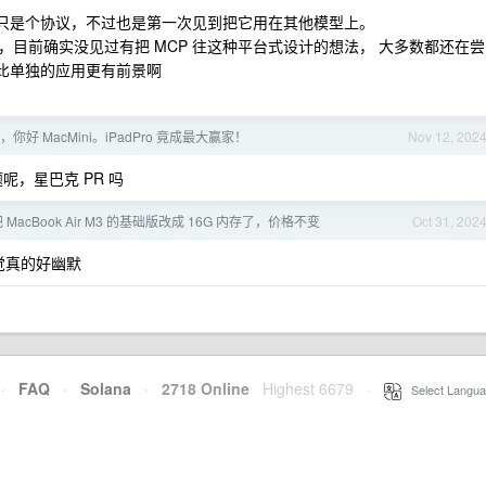
 只是个协议，不过也是第一次见到把它用在其他模型上。
目前确实没见过有把 MCP 往这种平台式设计的想法， 大多数都还在尝
台比单独的应用更有前景啊
ro，你好 MacMini。iPadPro 竟成最大赢家！
Nov 12, 202
题呢，星巴克 PR 吗
acBook Air M3 的基础版改成 16G 内存了，价格不变
Oct 31, 202
觉真的好幽默
·
FAQ
·
Solana
·
2718 Online
Highest 6679
·
Select Langua