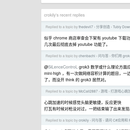
crokily's recent replies
Replied to a topic by
thedevil7
分享创造
Tubly Do
›
›
似乎 chrome 商店审查会下架有 youtube
几次最后彻底去掉 youtube 功能了。
Replied to a topic by
chenbachi
问与答
你们用 gro
›
›
@
SiLenceControL
grok3 数学或什么理论方面
mini-high ，有一次做网络容积计算的题目，一
了，而没开 think 的 grok3 居然对。
Replied to a topic by
McCall2887
游戏
打游戏心跳
›
›
心跳加速的时候感觉头脑更敏捷，反应更快
打瓦有时候对枪没对过，一把结束输了出来发现
Replied to a topic by
crokily
问与答
请问 C#应用和
›
›