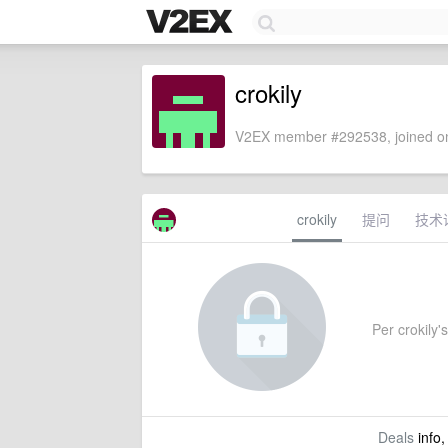
crokily
V2EX member #292538, joined on
crokily
提问
技术
Per crokily's
Deals
info,