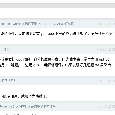
wnloader - Chrome 插件下载 YouTube 4K, MP3, 短视频
Apr 19, 202
 下载功能的插件，以前猫抓是有 youtube 下载的然后被下架了，陆陆续续抗争
k 干什么
Mar 22, 202
应该是要比 gpt 强的，跑分的成绩不虚，因为我本来日常主力用 gpt-o3-
边用 o3 解题，一边用 grok3 当解析翻译，结果发现好几道题 o3 居然错
加速正常吗？
Feb 12, 202
心跳没加速，就知道为啥输了。
 Python 服务之间有什么高效联通的方法吗
Jan 12, 202