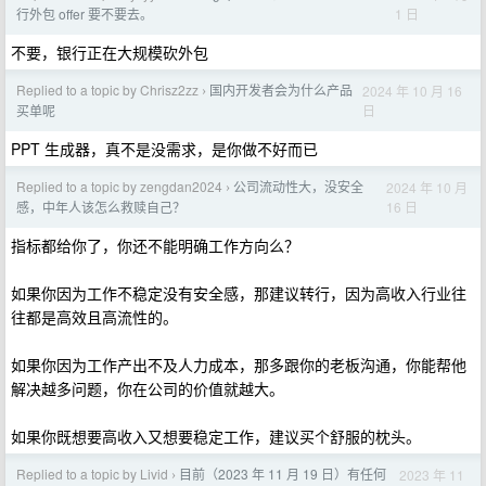
1 日
行外包 offer 要不要去。
不要，银行正在大规模砍外包
Replied to a topic by Chrisz2zz
国内开发者会为什么产品
2024 年 10 月 16
›
日
买单呢
PPT 生成器，真不是没需求，是你做不好而已
Replied to a topic by zengdan2024
公司流动性大，没安全
2024 年 10 月
›
16 日
感，中年人该怎么救赎自己？
指标都给你了，你还不能明确工作方向么？
如果你因为工作不稳定没有安全感，那建议转行，因为高收入行业往
往都是高效且高流性的。
如果你因为工作产出不及人力成本，那多跟你的老板沟通，你能帮他
解决越多问题，你在公司的价值就越大。
如果你既想要高收入又想要稳定工作，建议买个舒服的枕头。
Replied to a topic by Livid
目前（2023 年 11 月 19 日）有任何
2023 年 11
›