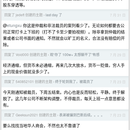
股东穿透等。
回复了 jedeft 创建的主题
last day 了
7 月 31 日
›
@
etungxu
你这是仲裁和非法裁员的案列看少了。无论如何都要去公
司正常打卡上下班的（打不了卡至少要拍视频）。除非拿到仲裁的结
果或者公司书面的通知。不然就会以旷工的名义，合法没有赔偿的开
除。
回复了 Void000 创建的主题
观“存了 100w+ 太想躺平了”有感
7 月 29 日
›
经济通缩，但货币未必通缩，再来几次大放水，货币一贬值，穷人手
上的现金价值就没多少了。
回复了 540852101 创建的主题
终于轮到我了，被裁员了
7 月 23 日
›
今天刚通知被裁员，下周五结束。内心也是反而轻松，平静。终于解
脱了。这几年公司不断架构调整，不停裁员，每天上班一点意思都没
有。
回复了 Geeksun2021 创建的主题
表弟被骗到巴新后续。。。。
7 月 23 日
›
要么找找当地华人商会，不然也太不靠谱了