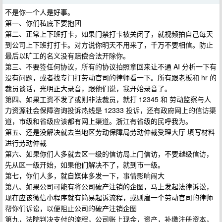
不是你一个人是好事。
第一、你们私底下要抱团
第二、正常上下班打卡，如果门禁打卡被关闭了，就视频拍自己每天
到公司上下班打打卡。对方说你明天不用来了，千万不要相信。防止
最后以旷工的名义没有赔偿合法开除你。
第三、不要签任何协议，所有的协议拍照拿回来让不通 AI 分析一下有
没有问题，或者找专门打劳动官司的律师看一下。所有跟老板和 hr 的
裁员谈话，光明正大录音，跟他们说，我开始录音了。
第四、如果工资不发了或则非法裁员，就打 12345 和 劳动监察与人
力资源社会保障咨询投诉热线是 12333 投诉，还有政府网上的信访渠
道，市级和省级应该都有网上渠道。浙江有省级的民呼我为。
第五、还是没解决就去当地区劳动保障局劳动仲裁受理大厅 填写材料
进行劳动仲裁
第六、如果你们人多就去区一级的信访局上门信访，不要越级信访，
先从区一级开始，如果他们解决不了，就到市一级。
第七，你们人多，就自媒体多发一下，事情影响闹大
第八、如果公司可能有将公司破产注销的企图，马上发起法律诉讼，
现在应该微信小程序就有简易起诉流程，或则雇一个劳动官司的律师
帮你们诉讼，以便阻止公司的破产注销企图
第九，法院判决支付的流程，公司账上现金，资产，补缴注册资本，