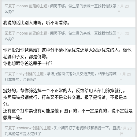
回复了 moons 创建的主题
阅历不够，做生意的亲戚一直找我借钱怎
7 月 23
›
日
么办？
我说的话比别人难听，听不听看你。
回复了 moons 创建的主题
阅历不够，做生意的亲戚一直找我借钱怎
7 月 23
›
日
么办？
你妈没跟你爸离婚？这种分不清小家优先还是大家庭优先的人，做他
老婆和子女，都是倒霉。
你也想跟你爸这辈子一样？
回复了 hoky 创建的主题
承诺报销面试者公共交通费用，结果他跨城
7 月 23
›
日
打车来的，合理吗？
挺好的，帮你筛选掉一个不正常的人，反馈给用人部门筛掉就行。
按照高铁报销就行，打车又不是公共交通。报了是情谊，不报是本
分。
还有这个打车票也有可能是他 p 图 p 的，不一定是真的，说不定就是
想赚一笔。
回复了 szwhszw 创建的主题
失业期间打了老婆脸颊和肩膀一下，直接
7 月 20
›
日
判离婚是不是太冤枉了