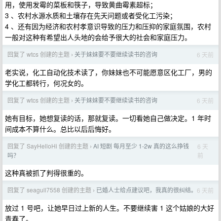
用，使用发霉的菜板和筷子，导致黄曲霉素超标；
3 、农村水源水质和土壤存在先天问题或者受化工污染；
4 、还有因为经济和农村孝意识导致的压力和压抑的家庭氛围，农村
一般对这种有希望出人头地的会给予很大的社会和家庭压力。
回复了 wtcs 创建的主题
关于妹妹要不要继续读书的咨询
6 天前
›
老实说，化工自动化技术读了，你妹妹也不可能愿意区化工厂，男的
学化工都转行，何况女的。
回复了 wtcs 创建的主题
关于妹妹要不要继续读书的咨询
6 天前
›
她有目标，她想复读的话，那就复读。一切看她自己做决定。1 年时
间成本不算什么。总比以后后悔好。
回复了 SayHelloHi 创建的主题
AI 短剧 每月至少 1-2w 真的这么挣钱
6 天
›
前
吗？
这种真被抓了判得很重的。
回复了 seagull7558 创建的主题
已婚人士给点建议吧，我真的很纠结。
6 天前
›
放过 1 号吧，让她早日过上新的人生。不要继续害 1 这个姑娘的大好
青春了。