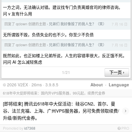
一方之词，无法确认对错。建议找专门负责离婚官司的律师咨询。
问 v 友有什么用
回复了 qclown 创建的主题
兄弟们 我好像毁了的我人生？（笑）
7 月 16 日
›
无所谓毁不毁，负债失业的也不少。你至少不负债
回复了 qclown 创建的主题
兄弟们 我好像毁了的我人生？（笑）
7 月 16 日
›
既然如此，也正如楼上兄弟所说，人生的容错率很大，反正饿不死。
问问 AI 怎么减轻焦虑
1/21
© 2026 V2EX · 26ms · 3.9.8.5
About
·
Language
618年中大促即将结束：国内外VPS服务器，99元起，续费代金券
[即将结束] 腾讯云618年中大促活动：硅谷CN2、首尔、曼
›
谷、法兰克福、上海、广州VPS服务器，另可免费领取续费/
升级/新购代金券。
Promoted by
id7368
PRO