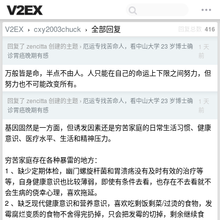
V2EX
cxy2003chuck
全部回复
回复总数
416
›
›
回复了 zencitta 创建的主题
厄运专找苦命人，看中山大学 23 岁博士确
1 天
›
前
诊胃癌晚期有感
万般皆是命，半点不由人。人只能在自己的命运上下限之间努力，但
努力也不可能改变所有。
回复了 zencitta 创建的主题
厄运专找苦命人，看中山大学 23 岁博士确
1 天
›
前
诊胃癌晚期有感
基因固然是一方面，但诱发因素还是穷苦家庭的日常生活习惯、健康
意识、医疗水平、生活和精神压力。
穷苦家庭存在各种暴雷的地方：
1 、缺少定期体检，幽门螺旋杆菌和胃溃疡没有及时有效的治疗等
等，自身健康意识也比较薄弱，即使有条件去看，也存在不去看就不
会生病的侥幸心理，喜欢拖延。
2 、缺乏现代健康意识和营养意识，喜欢吃剩饭剩菜/过烫的食物，发
霉腐烂变质的食物不舍得完扔掉，只会把发霉的切掉，剩余继续食