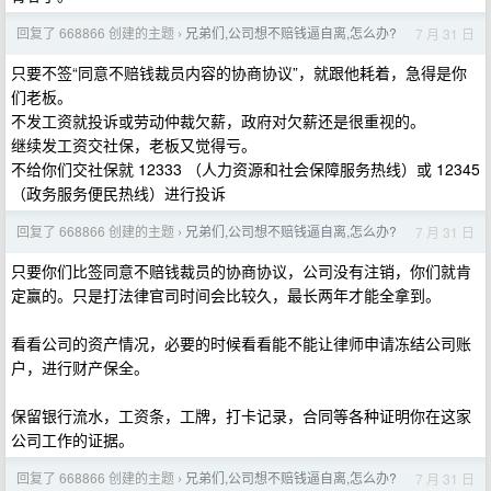
回复了 668866 创建的主题
兄弟们,公司想不赔钱逼自离,怎么办?
7 月 31 日
›
只要不签“同意不赔钱裁员内容的协商协议”，就跟他耗着，急得是你
们老板。
不发工资就投诉或劳动仲裁欠薪，政府对欠薪还是很重视的。
继续发工资交社保，老板又觉得亏。
不给你们交社保就 12333 （人力资源和社会保障服务热线）或 12345
（政务服务便民热线）进行投诉
回复了 668866 创建的主题
兄弟们,公司想不赔钱逼自离,怎么办?
7 月 31 日
›
只要你们比签同意不赔钱裁员的协商协议，公司没有注销，你们就肯
定赢的。只是打法律官司时间会比较久，最长两年才能全拿到。
看看公司的资产情况，必要的时候看看能不能让律师申请冻结公司账
户，进行财产保全。
保留银行流水，工资条，工牌，打卡记录，合同等各种证明你在这家
公司工作的证据。
回复了 668866 创建的主题
兄弟们,公司想不赔钱逼自离,怎么办?
7 月 31 日
›