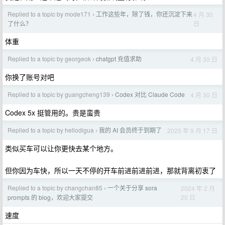
Replied to a topic by mode171
工作这些年，除了钱，你还沉淀下来
4 月 30
›
日
了什么？
体重
Replied to a topic by georgeok
chatgpt 充值求助
4 月 30 日
›
你换了账号对吧
Replied to a topic by guangcheng139
Codex 对比 Claude Code
4 月 30 日
›
Codex 5x 挺管用的。贵是蛮贵
Replied to a topic by hellodigua
我的 AI 会员终于到期了
2025 年 9 月 17 日
›
类似买车可以让你更快去某个地方。
但你因为车快，所以一天不停的开车前进前进前进，那就背离初衷了
Replied to a topic by changchan85
一个关于分享 sora
2024 年 2 月
›
20 日
prompts 的 blog，欢迎大家提交
速度