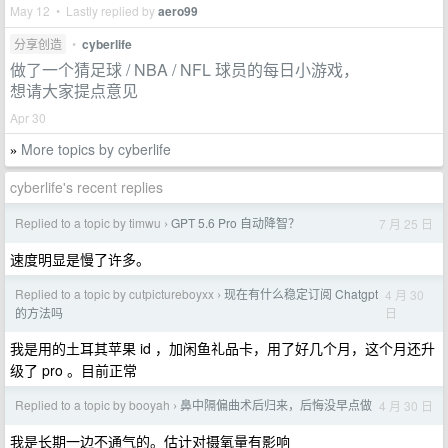
May 12 • Lastly replied by
aero99
分享创造
•
cyberlife
做了一个猜足球 / NBA / NFL 球员的每日小游戏，
想请大家提点意见
Apr 30
More topics by cyberlife
»
cyberlife's recent replies
Replied to a topic by timwu
GPT 5.6 Pro 自动降智？
7 月 25 日
›
速度明显是慢了许多。
Replied to a topic by cutpictureboyxx
现在有什么稳定订阅 Chatgpt
4 月 30
›
日
的方法吗
我是用的土耳其苹果 id ，加闲鱼礼品卡，用了好几个月，这个月还升
级了 pro 。目前正常
Replied to a topic by booyah
鼻中隔偏曲术后归来，后悔没早点做
4 月 30 日
›
我是长期一边不通气的。估计对摄氧量有影响