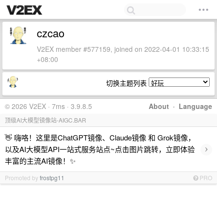
czcao
V2EX member #577159, joined on 2022-04-01 10:33:15
+08:00
切换主题列表
© 2026 V2EX · 7ms · 3.9.8.5
About
·
Language
顶级AI大模型镜像站-AIGC.BAR
👋 嗨咯！这里是ChatGPT镜像、Claude镜像 和 Grok镜像，
›
以及AI大模型API一站式服务站点~点击图片跳转，立即体验
丰富的主流AI镜像！✨
Promoted by
frostpg11
PRO