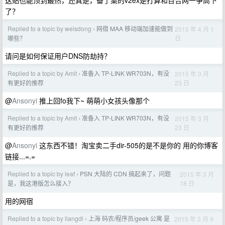
这贴也能顶到最热，还真是，备了案的v2ex是打算和百合网一争高下
了？
Replied to a topic by weisdong
网宿 MAA 移动端加速能做到
2015 年 4 月 1
›
日
哪些？
请问是如何保证用户DNS防劫持？
Replied to a topic by Amit
准备入 TP-LINK WR703N，有没
2015 年 3 月
›
23 日
有更好的推荐
@
Ansonyi
推上回fo我下~ 萌萌小女孩头像那个
Replied to a topic by Amit
准备入 TP-LINK WR703N，有没
2015 年 3 月
›
23 日
有更好的推荐
@
Ansonyi
这东西不错！淘宝卖二手dir-505的是不是你的 用的你博客
链接...=.=
Replied to a topic by leaf
PSN 大陆的 CDN 搞起来了，问题
2015 年 3 月
›
18 日
是，我这港版怎么接入？
用的网宿
Replied to a topic by liangdi
上海 码农/程序员/geek 公寓 是
2015 年 3 月 9
›