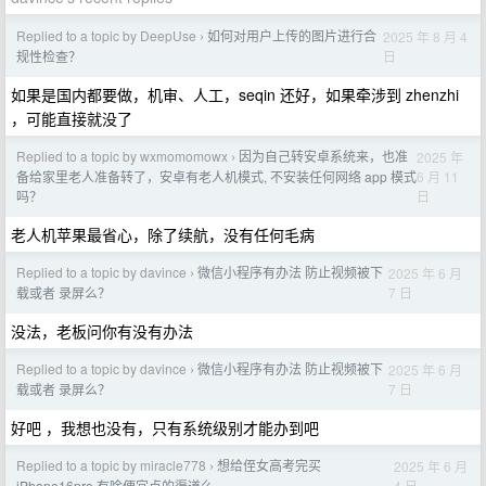
Replied to a topic by DeepUse
如何对用户上传的图片进行合
2025 年 8 月 4
›
日
规性检查？
如果是国内都要做，机审、人工，seqin 还好，如果牵涉到 zhenzhi
，可能直接就没了
Replied to a topic by wxmomomowx
因为自己转安卓系统来，也准
2025 年
›
6 月 11
备给家里老人准备转了，安卓有老人机模式, 不安装任何网络 app 模式
日
吗？
老人机苹果最省心，除了续航，没有任何毛病
Replied to a topic by davince
微信小程序有办法 防止视频被下
2025 年 6 月
›
7 日
载或者 录屏么？
没法，老板问你有没有办法
Replied to a topic by davince
微信小程序有办法 防止视频被下
2025 年 6 月
›
7 日
载或者 录屏么？
好吧 ，我想也没有，只有系统级别才能办到吧
Replied to a topic by miracle778
想给侄女高考完买
2025 年 6 月
›
4 日
iPhone16pro 有啥便宜点的渠道么