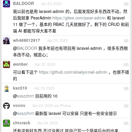
BALDOOR
Apr 23, 2025
15
我以前也是用 laravel-admin 的，后面发现好多东西改不动，然
后我就拿 PearAdmin
https://gitee.com/pear-admin
和 laravel
11 做了一个，基本的 RBAC 几天就做好了，剩下的 CRUD 和前
端 AI 都能写得大差不差
wh469012917
Apr 23, 2025
16
@
BALDOOR
我多年前也有项目用 laravel-admin ，很多东西根
本改不动，贼恶心；
wenber
Apr 23, 2025
17
可以看下这个
https://github.com/slowlyo/owl-admin
，也很不错
的
ksc010
Apr 23, 2025
18
@
sxszzhrrt
目前用的 10
vovov
Apr 24, 2025 via iPhone
19
@
sxszzhrrt
最新版 laravel 可以安装 只是有一些安全提示
chtcrack
Apr 24, 2025
20
还有这些好东西,不过没用过,就自己写一个简易后台的出来..