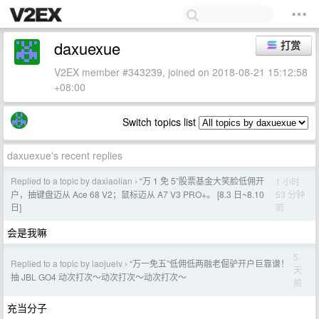
daxuexue
打赏
V2EX member #343239, joined on 2018-08-21 15:12:58
+08:00
Switch topics list
daxuexue's recent replies
Replied to a topic by daxiaolian
“万 1 免 5”股票基金大笑脸低佣开
1 小时
›
53 分钟
户，抽键盘迈从 Ace 68 V2；鼠标迈从 A7 V3 PRO+。 [8.3 日~8.10
前
日]
会是我嘛
5
Replied to a topic by laojuelv
“万一免五”低佣低两融老倔驴开户巨靠谱！
›
天
抽 JBL GO4 动次打次～动次打次～动次打次～
前
充当分子