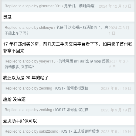
Replied to a topic by giserman001
兄弟们，求剧(动漫)
2024 年 12 月 13 日
›
灵笼
Replied to a topic by shitouyu
老哥们 这次郑州取消限价了，房
2024 年 8 月
›
1 日
子能上车了吗？
17 年在郑州买的房，前几天二手房交易平台看了下，如果卖了首付钱
都拿不回来
Replied to a topic by yueye115
为啥丐版 m1 air 比 i9 mbp 感觉
2024 年 2 月
›
5 日
流畅很多, 玄学吗?
我还以为是 20 年的帖子
Replied to a topic by zedking
iOS17 如何虚拟定位
2023 年 9 月 19 日
›
尴尬 没审题
Replied to a topic by zedking
iOS17 如何虚拟定位
2023 年 9 月 19 日
›
爱思助手好像可以
Replied to a topic by saki22oimo
iOS 17 正式版更新反馈
2023 年 9 月 19 日
›