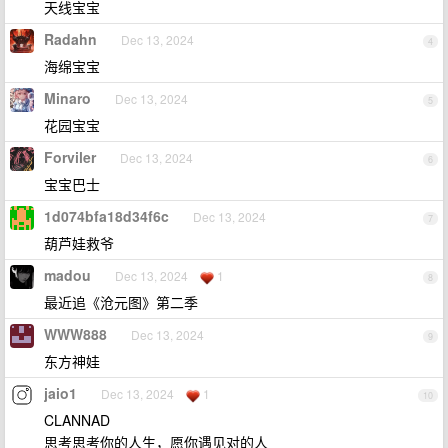
天线宝宝
Radahn
Dec 13, 2024
4
海绵宝宝
Minaro
Dec 13, 2024
5
花园宝宝
Forviler
Dec 13, 2024
6
宝宝巴士
1d074bfa18d34f6c
Dec 13, 2024
7
葫芦娃救爷
madou
Dec 13, 2024
1
8
最近追《沧元图》第二季
WWW888
Dec 13, 2024
9
东方神娃
jaio1
Dec 13, 2024
1
10
CLANNAD
思考思考你的人生，愿你遇见对的人