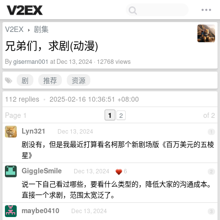
V2EX
剧集
›
兄弟们，求剧(动漫)
By
giserman001
at Dec 13, 2024 · 12768 views
剧
推荐
资源
112 replies
•
2025-02-16 10:36:51 +08:00
Page 1
1
of 2
2
Lyn321
Dec 13, 2024
1
剧没有，但是我最近打算看名柯那个新剧场版《百万美元的五棱
星》
GiggleSmile
Dec 13, 2024
6
2
说一下自己看过哪些，要看什么类型的，降低大家的沟通成本。
直接一个求剧，范围太宽泛了。
maybe0410
Dec 13, 2024
3