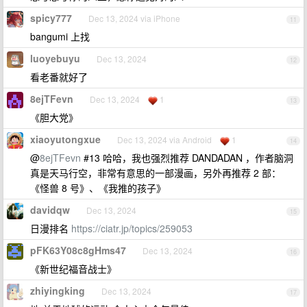
spicy777
Dec 13, 2024 via iPhone
11
bangumi 上找
luoyebuyu
Dec 13, 2024
12
看老番就好了
8ejTFevn
Dec 13, 2024
1
13
《胆大党》
xiaoyutongxue
Dec 13, 2024 via Android
1
14
@
8ejTFevn
#13 哈哈，我也强烈推荐 DANDADAN ，作者脑洞
真是天马行空，非常有意思的一部漫画，另外再推荐 2 部：
《怪兽 8 号》、《我推的孩子》
davidqw
Dec 13, 2024
15
日漫排名
https://ciatr.jp/topics/259053
pFK63Y08c8gHms47
Dec 13, 2024
16
《新世纪福音战士》
zhiyingking
Dec 13, 2024
17