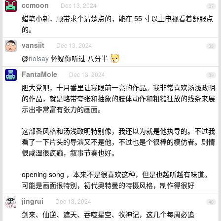
ccmoon
Dec 13, 2024
37
蜡笔小新，顺带求个清楚点的，能在 55 寸以上电视看着舒服点
的。
vansiit
Dec 13, 2024
38
@
noisay
怀疑你听过 八分半
FantaMole
Dec 13, 2024
39
胆大党吧，十月番里让我眼前一亮的作品。我非常喜欢汤浅政明
的作品，就是略带夸张和抽象的肢体动作和粗糙狂放的线条来展
示出非常富有张力的画面。
这部番风格和汤浅政明特别像，我还以为就是他执导的。不过我
看了一下片头的导演又不是他，不过也是个很棒的模仿者。剧情
很咸湿很疯癫，叙事节奏也好。
opening song ，本来不是很喜欢这种，但是也越听越有味道。
可能是画面很特别，初代奥特曼的特摄风格，制作得很好
jingrui
Dec 13, 2024
40
剑来、仙逆、遮天、吞噬星空、牧神记，这几个每周必追