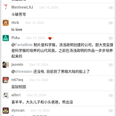
MatthewLXJ
Dec 13, 2024
48
斗破苍穹
r6cb
Dec 13, 2024
49
to love
PtAu
Dec 13, 2024
1
50
@
FantaMole
制片是科学猴，汤浅政明创建的公司，胆大党监督
是科学猴的培养的山代风我，之前在汤浅政明的作品一步步培养
起来的
jsomin
Dec 13, 2024
51
@
shinession
还没有, 目前到了黑暗大陆的船上了
tt67wq
Dec 13, 2024
52
监狱校园
allin1
Dec 13, 2024
53
喜羊羊，大头儿子和小头爸爸，熊出没
dyncan
Dec 13, 2024
54