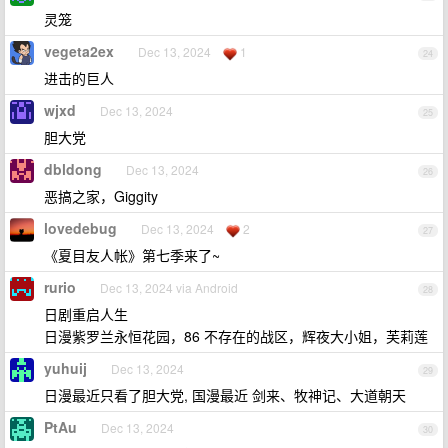
灵笼
vegeta2ex
Dec 13, 2024
1
24
进击的巨人
wjxd
Dec 13, 2024
25
胆大党
dbldong
Dec 13, 2024
26
恶搞之家，Giggity
lovedebug
Dec 13, 2024
2
27
《夏目友人帐》第七季来了~
rurio
Dec 13, 2024 via Android
28
日剧重启人生
日漫紫罗兰永恒花园，86 不存在的战区，辉夜大小姐，芙莉莲
yuhuij
Dec 13, 2024
29
日漫最近只看了胆大党, 国漫最近 剑来、牧神记、大道朝天
PtAu
Dec 13, 2024
30