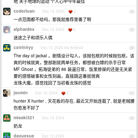
地 关于地球的运动 个人心中今年最佳
coderluan
Dec 13, 2024
2
18
一点范围都不给吗，那我就推荐里番了啊
alphardex
Dec 13, 2024
5
19
迷途之子和颂乐人偶
cxtrinityy
Dec 13, 2024 via Android
20
The day of jackal ，剧情设计勾人，该抛包袱的时候抛包袱，该
爽的时候就爽，整部剧就两单任务，都想被白嫖的杀手日常
MF Ghost ，拓海徒弟的 86 装逼日常，饭里掺屎的还是无关紧
要的感情破事和女性刻画，直接跳这番就很爽
龙珠大魔，感觉找回了当初看龙珠的感觉
jsomin
Dec 13, 2024
2
21
hunter X hunter , 天花板的存在, 最近又开始连载了, 就是老贼腰
伤愈发不好了
misaki321
Dec 13, 2024
22
奶龙
daxuexue
Dec 13, 2024
23