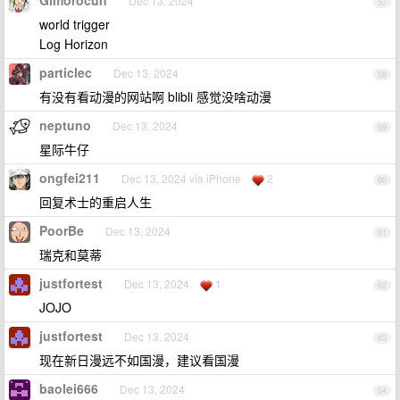
Gimorocun
Dec 13, 2024
57
world trigger
Log Horizon
particlec
Dec 13, 2024
58
有没有看动漫的网站啊 blibli 感觉没啥动漫
neptuno
Dec 13, 2024
59
星际牛仔
ongfei211
Dec 13, 2024 via iPhone
2
60
回复术士的重启人生
PoorBe
Dec 13, 2024
61
瑞克和莫蒂
justfortest
Dec 13, 2024
1
62
JOJO
justfortest
Dec 13, 2024
63
现在新日漫远不如国漫，建议看国漫
baolei666
Dec 13, 2024
64