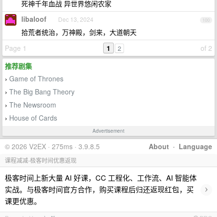
死神千年血战 异世界悠闲农家
libaloof
Dec 13, 2024
100
拾荒者统治，万神殿，剑来，大道朝天
Page 1
1
of 2
2
推荐剧集
Game of Thrones
›
The Big Bang Theory
›
The Newsroom
›
House of Cards
›
Advertisement
© 2026 V2EX · 275ms · 3.9.8.5
About
·
Language
课程减减-极客时间优惠返现
极客时间上新大量 AI 好课，CC 工程化、工作流、AI 智能体
›
实战。与极客时间官方合作，购买课程后归还返现红包，买
课更优惠。