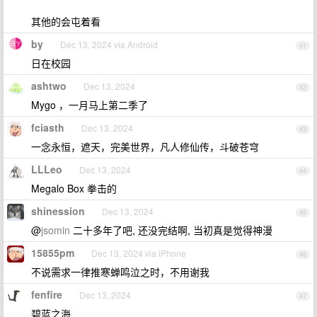
其他的会屯着看
by
Dec 13, 2024 via Android
41
日在校园
ashtwo
Dec 13, 2024
42
Mygo ，一月马上第二季了
fciasth
Dec 13, 2024
43
一念永恒，遮天，完美世界，凡人修仙传，斗破苍穹
LLLeo
Dec 13, 2024
44
Megalo Box 拳击的
shinession
Dec 13, 2024
45
@
jsomin
二十多年了吧, 还没完结啊, 当初真是觉得神漫
15855pm
Dec 13, 2024 via iPhone
46
不说需求一律推寒蝉鸣泣之时，不用谢我
fenfire
Dec 13, 2024
47
碧蓝之海