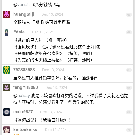
@
vansiit
飞八分钱赣飞马
huangtaiji
Dec 13, 2024
65
全职猎人 旧版 B 站可以免费看
Edsie
Dec 13, 2024
66
《进击的巨人》 （唯一真神）
《强风吹拂》 （运动题材没看过比这个更好的）
《恶魔阿萨谢尔在召唤你》 （搞笑，沙雕）
《为美好的明天线上祝福》 （搞笑，沙雕）
792883583
Dec 13, 2024
67
居然没有人推荐镇魂街吗，好看的，强烈推荐
fengYH8080
Dec 13, 2024
68
@
noisay
我是比较喜欢打斗类的动漫。不过我看了芙莉莲也觉
得内容特别，总感觉看到了一些哲学的影子。
malu9527
Dec 13, 2024
69
《冰海战记》《我独自升级》！
kiritoxkiriko
Dec 13, 2024
70