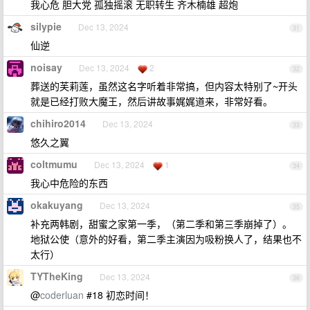
我心危 胆大党 孤独摇滚 无职转生 齐木楠雄 超炮
silypie
Dec 13, 2024
31
仙逆
noisay
Dec 13, 2024
2
32
葬送的芙莉莲，虽然这名字听着非常搞，但内容太特别了~开头
就是已经打败大魔王，然后讲故事娓娓道来，非常好看。
chihiro2014
Dec 13, 2024
33
悠久之翼
coltmumu
Dec 13, 2024
1
34
我心中危险的东西
okakuyang
Dec 13, 2024
35
补充两韩剧，甜蜜之家第一季，（第二季和第三季崩掉了）。
地狱公使（意外的好看，第二季主演因为吸粉换人了，结果也不
太行）
TYTheKing
Dec 13, 2024
36
@
coderluan
#18 初恋时间！