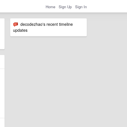
Home
Sign Up
Sign In
decodezhao's recent timeline
updates