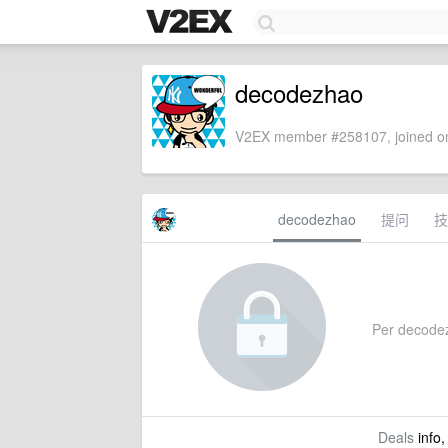
decodezhao
V2EX member #258107, joined on
decodezhao
提问
技
Per decodezh
Deals
info,