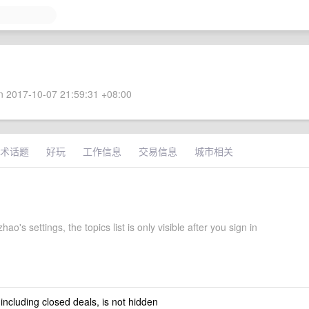
 2017-10-07 21:59:31 +08:00
术话题
好玩
工作信息
交易信息
城市相关
ao's settings, the topics list is only visible after you sign in
 including closed deals, is not hidden