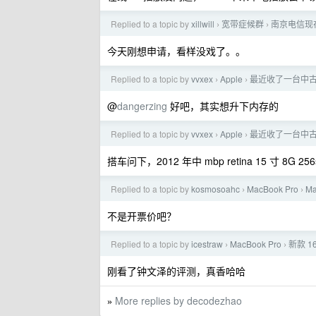
Replied to a topic by
xillwill
宽带症候群
南京电信现在
›
›
今天刚想申请，看样没戏了。。
Replied to a topic by
vvxex
Apple
最近收了一台中古时期的 
›
›
@
dangerzing
好吧，其实想升下内存的
Replied to a topic by
vvxex
Apple
最近收了一台中古时期的 
›
›
搭车问下，2012 年中 mbp retina 15 寸 8G 
Replied to a topic by
kosmosoahc
MacBook Pro
M
›
›
不是开票价吧？
Replied to a topic by
icestraw
MacBook Pro
新款 1
›
›
刚看了钟文泽的评测，真香哈哈
More replies by decodezhao
»