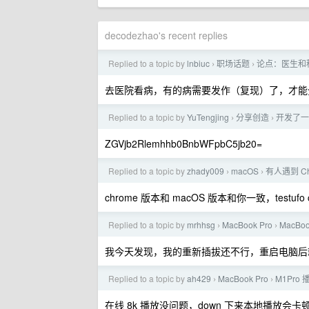
decodezhao's recent replies
Replied to a topic by
lnbiuc
职场话题
论点：医生和
›
›
去医院看病，有的病需要发作（复现）了，才能分
Replied to a topic by
YuTengjing
分享创造
开发了一
›
›
ZGVjb2Rlemhhb0BnbWFpbC5jb20=
Replied to a topic by
zhady009
macOS
有人遇到 Chr
›
›
chrome 版本和 macOS 版本和你一致，testufo c
Replied to a topic by
mrhhsg
MacBook Pro
MacB
›
›
我今天发现，我的重新插拔还不行，重启电脑后
Replied to a topic by
ah429
MacBook Pro
M1Pro 
›
›
在线 8k 播放没问题，down 下来本地播放会卡顿，m