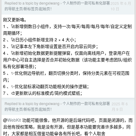
Replied to a topic by dengxiwang
个人制作的一款可私有化部署
2025 年 6 月
›
10 日
的导航主页/新标签页/起始页！
刚又更新咯。
1 、🚀新增倒数日小组件，支持一次/每天/每周/每月/每年/自定义定制
周期循环；
2 、🚀日历小组件新增支持 2 × 4 大小；
3 、🚀记事本左下角新增设置是否开启内容云同步；
4 、🚀新增初始化数据更新提醒弹窗，仅面向离线用户，登录用户在
用户中心可自主选择是否合并初始化数据（该功能主要考虑团队/组织
私有化部署场景)；
5 、✨优化侧边导航栏，翻页切换分类时，保持分类元素在可视范围
内；
6 、✨优化鼠标滚动翻页功能相关的操作逻辑；
7 、🎨更新默认的标准模式/简约模式壁纸；
Replied to a topic by dengxiwang
个人制作的一款可私有化部署
2025 年 6
›
月 9 日
的导航主页/新标签页/起始页！
@
WebKit
功能可能很像，他开源的是后端代码吧，页面是闭源的，而
且他有授权策略，我是没有开源，但是基本功能要完善许多越多，同
时，大家都是相互借鉴功能😁各有所长吧，看个人取舍