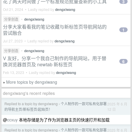
花了两天时间做了一个标准规范批量查新的小工具
3
Oct 21, 2024 • Lastly replied by
dengxiwang
分享创造
•
dengxiwang
分享大家看看我的笔记收藏与新标签页导航网站的
1
尝试融合
Jul 27, 2023 • Lastly replied by
dengxiwang
分享创造
•
dengxiwang
V 友好，分享一个我自己制作的导航网站，用于替
6
换浏览器首页及 newtab 新标签页
Feb 13, 2023 • Lastly replied by
dengxiwang
More topics by dengxiwang
»
dengxiwang's recent replies
Replied to a topic by dengxiwang
个人制作的一款可私有化部署
2025 年 6 月
›
12 日
的导航主页/新标签页/起始页！
@
ccxuy
本地存储是为了作为浏览器主页的快速打开和加载
Replied to a topic by dengxiwang
个人制作的一款可私有化部署
2025 年 6 月
›