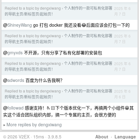
Replied to a topic by dengxiwang
个人制作的一款可私有化部署
2025 年 6
›
月 7 日
的导航主页/新标签页/起始页！
@
ShineyWang
go 打包 docker 我还没看😂后面应该会打包一下的
Replied to a topic by dengxiwang
个人制作的一款可私有化部署
2025 年 6
›
月 7 日
的导航主页/新标签页/起始页！
@
gmyxds
不开源，只有分享了私有化部署的安装包
Replied to a topic by dengxiwang
个人制作的一款可私有化部署
2025 年 6
›
月 7 日
的导航主页/新标签页/起始页！
@
adwords
百度为什么告我啊？
Replied to a topic by dengxiwang
个人制作的一款可私有化部署
2025 年 6
›
月 6 日
的导航主页/新标签页/起始页！
@
followad
感谢支持！🫰🏻下个版本优化一下，再搞两个小组件😁其
实这个适合团队组织内部，搞一个专属的主页，会很方便的
More replies by dengxiwang
»
© 2026 V2EX · 15ms · 3.9.8.5
About
·
Language