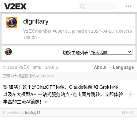
dignitary
V2EX member #686405, joined on 2024-04-23 13:47:16
+08:00
切换主题列表
© 2026 V2EX · 8ms · 3.9.8.5
About
·
Language
顶级AI大模型镜像站-AIGC.BAR
👋 嗨咯！这里是ChatGPT镜像、Claude镜像 和 Grok镜像，
›
以及AI大模型API一站式服务站点~点击图片跳转，立即体验
丰富的主流AI镜像！✨
Promoted by
frostpg11
PRO