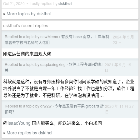
Oct 21, 2020 • Lastly replied by
dskfhci
More topics by dskfhci
»
dskfhci's recent replies
Replied to a topic by newMemo
有没有 base 南京，上岸编制
2024 年 5 月
›
23 日
或者去学校当老师的大佬们
刚进运营商的来围观大佬
Replied to a topic by qaqdaxingxing
软件工程考研问题相
2021 年 9 月 19
›
日
关
科软就是这种，没有导师压榨有多爽你问问读学硕的就知道了，企业
培养说白了不就是白嫖一年工作经验？找工作也是加分项，软件工程
最终还是为了就业，不是科研，在学校泡着没啥用…
Replied to a topic by drw2w
今年黑五没有苹果 gift card 折
2020 年 11 月 27
›
日
扣吗？
@
IsaacYoung
国内能买么，能送进来么，小白求问
More replies by dskfhci
»