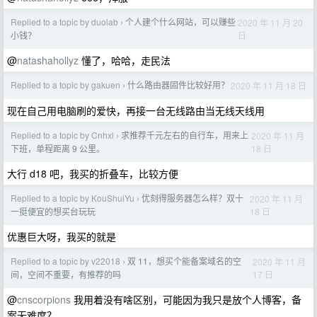
Replied to a topic by duolab
个人建个什么网站，可以赚些
2020 年 11 月 20
›
日
小钱？
@
natashahollyz
懂了，哈哈，走民法
Replied to a topic by gakuen
什么路由器固件比较好用？
2020 年 11 月 18 日
›
现在自己用电脑刷的爱快，再接一台无线路由当无线天线用
Replied to a topic by Cnhxl
求推荐千元左右的自行车，用来上
2020 年 11 月
›
18 日
下班，单程距离 9 公里。
大行 d18 吧，我买的折叠车，比较方便
Replied to a topic by KouShuiYu
优刻得服务器怎么样？双十
2020 年 11 月
›
18 日
一挺便宜的想买台玩玩
优惠巨大呀，我买的就是
Replied to a topic by v22018
双 11，想买个能备案域名的空
2020 年 11 月
›
17 日
间，空间不重要，有推荐的吗
@
cnscorpions
我用着没有啥区别，可能因为我只是放个人博客，备
案无难度？