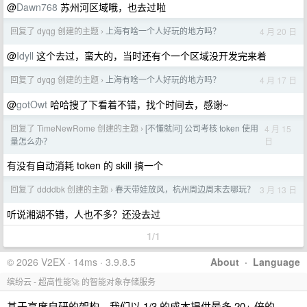
@
Dawn768
苏州河区域哦，也去过啦
回复了 dyqg 创建的主题
上海有啥一个人好玩的地方吗？
4 月 20 日
›
@
Idyll
这个去过，蛮大的，当时还有个一个区域没开发完来着
回复了 dyqg 创建的主题
上海有啥一个人好玩的地方吗？
4 月 17 日
›
@
gotOwt
哈哈搜了下看着不错，找个时间去，感谢~
回复了 TimeNewRome 创建的主题
[不懂就问] 公司考核 token 使用
4 月 15
›
日
量怎么办？
有没有自动消耗 token 的 skill 搞一个
回复了 ddddbk 创建的主题
春天带娃放风，杭州周边周末去哪玩？
3 月 13 日
›
听说湘湖不错，人也不多？还没去过
1/1
© 2026 V2EX · 14ms · 3.9.8.5
About
·
Language
缤纷云 - 超高性能🚀 的智能对象存储服务
基于高度自研的架构，我们以 1/3 的成本提供最多 20+ 倍的