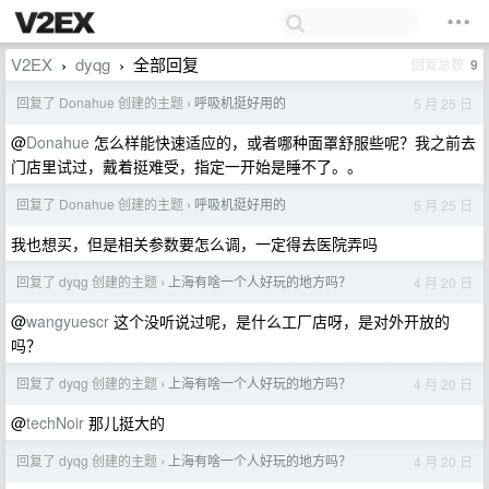
V2EX
dyqg
全部回复
回复总数
9
›
›
回复了 Donahue 创建的主题
呼吸机挺好用的
5 月 25 日
›
@
Donahue
怎么样能快速适应的，或者哪种面罩舒服些呢？我之前去
门店里试过，戴着挺难受，指定一开始是睡不了。。
回复了 Donahue 创建的主题
呼吸机挺好用的
5 月 25 日
›
我也想买，但是相关参数要怎么调，一定得去医院弄吗
回复了 dyqg 创建的主题
上海有啥一个人好玩的地方吗？
4 月 20 日
›
@
wangyuescr
这个没听说过呢，是什么工厂店呀，是对外开放的
吗？
回复了 dyqg 创建的主题
上海有啥一个人好玩的地方吗？
4 月 20 日
›
@
techNoir
那儿挺大的
回复了 dyqg 创建的主题
上海有啥一个人好玩的地方吗？
4 月 20 日
›