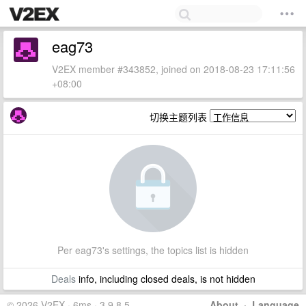
eag73
V2EX member #343852, joined on 2018-08-23 17:11:56
+08:00
切换主题列表
Per eag73's settings, the topics list is hidden
Deals
info, including closed deals, is not hidden
© 2026 V2EX · 6ms · 3.9.8.5
About
·
Language