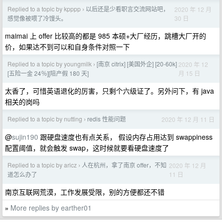
Replied to a topic by kpppp
以后还是少看职言交流网站吧，
2020 年 12 月
›
30 日
感觉像被喂了冷馒头。
maimai 上 offer 比较高的都是 985 本硕+大厂经历，跳槽大厂开的
价，如果达不到可以和自身条件对照一下
Replied to a topic by youngmilk
[南京 citrix] [美国外企] [20-60k]
2020 年 12
›
月 15 日
[五险一金 24％][陪产假 180 天]
太香了，可惜英语退化的厉害，只剩个六级证了。另外问下，有 java
相关的岗吗
Replied to a topic by nutting
redis 性能问题
2020 年 12 月 11 日
›
@
sujin190
跟硬盘速度也有点关系， 假设内存占用达到 swappiness
配置阈值，就会触发 swap，这时候就要看硬盘速度了
Replied to a topic by aricz
人在杭州，拿了南京 offer，不知
2020 年 12 月
›
11 日
道怎么办了
南京互联网荒漠，工作发展受限，别的方便都还不错
More replies by earther01
»