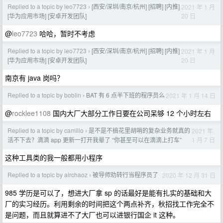
Replied to a topic by leo7723
[西安/深圳/南京/杭州] [招聘] [内推]
2021 年 1 月
›
20 日
[华为应用市场] [安卓开发团队]
@
leo7723
哈哈，暂时不考虑
Replied to a topic by leo7723
[西安/深圳/南京/杭州] [招聘] [内推]
2021 年 1 月
›
20 日
[华为应用市场] [安卓开发团队]
南京有 java 岗吗？
Replied to a topic by boblin
BAT 有 6 点半下班的程序员么
2021 年 1 月 14 日
›
@
rocklee1108
国内大厂大部分工作日要在公司呆够 12 个小时左右
Replied to a topic by camillo
是不是不搞花里胡哨的复杂业务就真的
2021 年
›
1 月 7 日
活不下去？滴滴 app 更新一打开我晕了 “你甚至可以在滴滴上打车”
这种工具类的我一般都用小程序
Replied to a topic by airchaoz
被导师劝转行当程序员了
2020 年 12 月 31 日
›
985 学历是可以了，想进大厂拿 sp 的话最好是能有扎实的基础和大
厂的实习经历。利用剩余的时间把这个两点补齐，秋招找工作完全不
是问题，而且就算进不了大厂也可以进银行国企 it 这种。