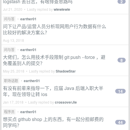
logstash 丢日志，有啥排查思路吗
2
Jul 21, 2020 • Lastly replied by
wiewiewie
问与答
•
earther01
问下让产品/运营人员分析现网用户行为数据有什么
比较好的解决方案么？
Aug 13, 2018
问与答
•
earther01
大佬们，怎么用技术手段限制 git push --force ，避
8
免覆盖别人的提交？
May 25, 2018 • Lastly replied by
ShadowStar
职场话题
•
earther01
有没有前辈来指导一下，应届 Java 后端入职大半
14
年，现在领导让转 ios
Jan 17, 2018 • Lastly replied by
crossoverJie
程序员
•
earther01
想买点 github shop 上的东西，有一起分担邮费的
44
同学吗？