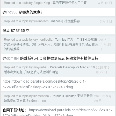
Replied to a topic by SingeeKing
真的不建议任何人用中转
4 月 13 日
›
@
Pig930
是哪家的家宽？
Replied to a topic by yukinotech
macos 机械键盘推荐
3 月 9 日
›
燃风 87 键 35 克
Replied to a topic by drymonfidelia
Termius 作为一个 SSH 终端缺
2025 年
›
11 月 25
少这么多基础功能，为什么有人用，顺便问问还有没有什么 Mac 能用
日
的终端推荐
@
qbmiller
跨跳板机可以 会稍微复杂点 传输文件有插件支持
Replied to a topic by moyunhai
Parallels Desktop for Mac 26.10
2025 年 9
›
月 29 日
版本出大问题! 升级之后无法激活许可证
https://download.parallels.com/desktop/v26/26.0.1-
57243/ParallelsDesktop-26.0.1-57243.dmg
Replied to a topic by klementina
Parallels Desktop 安装更新无
2025 年 9 月
›
29 日
法激活的官方解决办法👇🏻👇🏻👇🏻
官网下载地址：
https://download.parallels.com/desktop/v26/26.0.1-
57243/ParallelsDesktop-26.0.1-57243.dmg