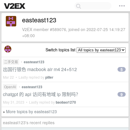
easteast123
V2EX member #589076, joined on 2022-07-25 14:19:27
+08:00
Switch topics list
二手交易
•
easteast123
出国行银色 macbook air m4 24+512
5
Mar 22 • Lastly replied by
piller
OpenAI
•
easteast123
chatgpt 的 api 访问有地域 ip 限制吗？
9
May 31, 2023 • Lastly replied by
baobao1270
More topics by easteast123
»
easteast123's recent replies